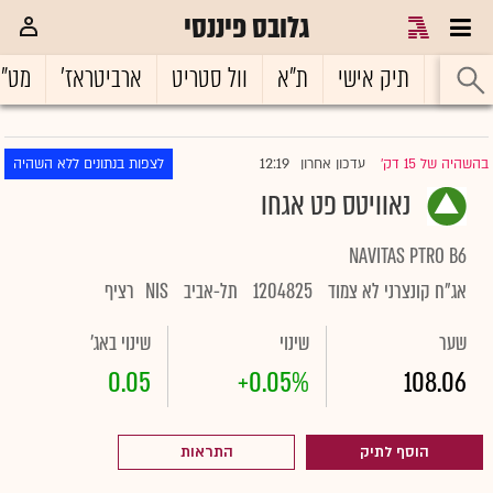
גלובס פיננסי
ראשי
תיק אישי
ת"א
וול סטריט
ארביטראז'
מט"
12:19
בהשהיה של 15 דק'
עדכון אחרון
לצפות בנתונים ללא השהיה
|
נאוויטס פט אגחו
NAVITAS PTRO B6
אג"ח קונצרני לא צמוד
1204825
תל-אביב
NIS
רציף
שער
שינוי
שינוי באג'
0.05
+0.05%
108.06
הוסף לתיק
התראות