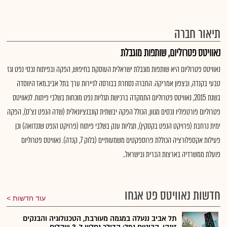
תיאור חברה
נאוויטס פטרוליום, שותפות מוגבלת
נאוויטס פטרוליום היא שותפות מוגבלת ישראלית העוסקת בחיפוש, הפקה ובפיתוח נכסי נפט וגז
טבעי בקנדה, ובצפון אמריקה. החברה נסחרת בבורסה לניירות ערך בתל אביב.מאז היווסדה
בשנת 2015, נאוויטס פטרוליום התמקדה ברכישת תגליות נפט מוכחות בשלבי פיתוח. לנאוויטס
פטרוליום פורטפוליו נכסים מגוון, הכולל הפקה יבשתית קונבנציונאלית (שדה הנפט נצ'ס), הפקה
ימית נרחבת (פרויקט הנפט בקסקין), תגליות ענק בשלבי פיתוח (פרויקט הנפט שננדואה) וכן
פעילות אקספלורציה הכוללת פרוספקטים משמעותיים (בלוק 7, קנדה). נאוויטס פטרוליום
פועלת ממשרדיה בארצות הברית ובישראל..
חדשות נאוויטס פט אגחו
עוד חדשות
תל אביב ננעלה במגמה מעורבת, הטכנולוגיה והבנקים