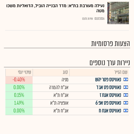
נעילה מעורבת בת"א: מדד הבנייה הוביל, הדואליות משכו
מטה
03.07.2026
שירות גלובס
הצעות פרסומיות
ניירות ערך נוספים
שם הנייר
סוג
שינוי יומי
נאוויטס פטר יהש
מניה
-0.40%
נאוויטס פט אג ד
אג"ח להמרה
0.00%
נאוויטס אגח ז
אג"ח ת"א
0.15%
נאוויטס פט אפ 6
אופציה ת"א
1.49%
נאוויטס אגח ח
אג"ח ת"א
0.00%