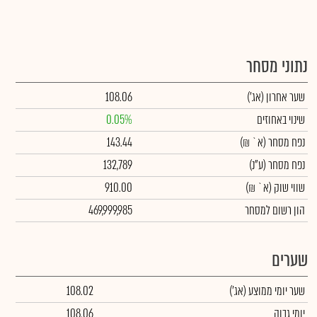
נתוני מסחר
שער אחרון
(אג')
108.06
שינוי באחוזים
0.05%
נפח מסחר
(א` ₪)
143.44
נפח מסחר
(ע"נ)
132,789
שווי שוק
(א` ₪)
910.00
הון רשום למסחר
469,999,985
שערים
שער יומי ממוצע
(אג')
108.02
יומי גבוה
108.06