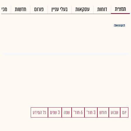
תמצית
דוחות
עסקאות
בעלי עניין
פורום
חדשות
מכיר
השוואה
יום
שבוע
חודש
3 חוד'
6 חוד'
שנה
3 שנים
כל המידע