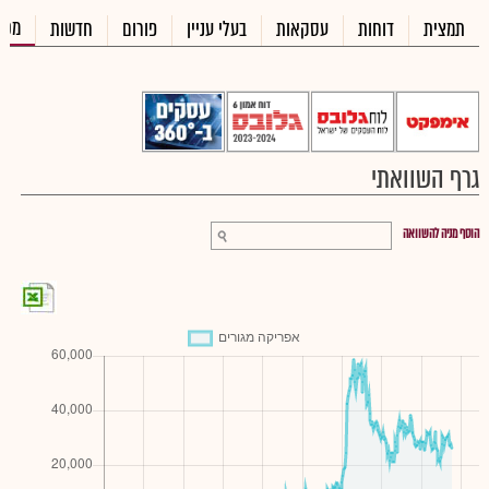
מכי
תמצית
דוחות
עסקאות
בעלי עניין
פורום
חדשות
גרף השוואתי
הוסף מניה להשוואה