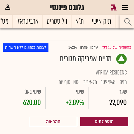
גלובס פיננסי
ראשי
תיק אישי
ת"א
וול סטריט
ארביטראז'
מט"
14:24
בהשהיה של 15 דק'
עדכון אחרון
לצפות בנתונים ללא השהיה
|
מניית אפריקה מגורים
AFRICA RESIDENC
מניה
1097948
תל-אביב
NIS
סוף יום
שער
שינוי
שינוי באג'
620.00
+2.89%
22,090
הוסף לתיק
התראות