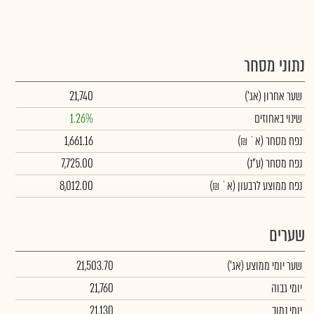
נתוני מסחר
שער אחרון
(אג')
21,740
שינוי באחוזים
1.26%
נפח מסחר
(א` ₪)
1,661.16
נפח מסחר
(ע"נ)
7,725.00
נפח ממוצע לרבעון (א` ₪)
8,012.00
שערים
שער יומי ממוצע
(אג')
21,503.70
יומי גבוה
21,760
יומי נמוך
21,130