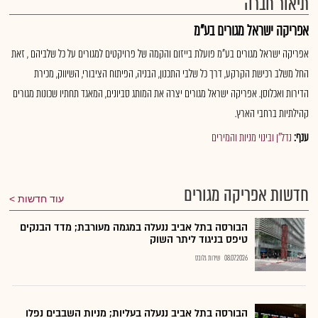
תיאור חברה
אפריקה ישראל מגורים בע"מ
אפריקה ישראל מגורים בע"מ פועלת בייזום והקמה של פרויקטים למגורים על כל שלביהם , זאת
החל משלב רכישת הקרקע, דרך כל שלבי התכנון, הבניה, הפיתוח הציבורי, השיווק, מכירת
הדירות ואכלוסן. אפריקה ישראל מגורים יצרה את המותג סביונים, המאגד תחתיו שכונות מגורים
קהילתיות ברחבי הארץ.
ענף:
נדל"ן ובינוי מניות והמירים
חדשות אפריקה מגורים
עוד חדשות
הבורסה בתל אביב ננעלה במגמה מעורבת; מדד הבנקים
טיפס בניגוד ליתר השוק
08.07.2026
שירות גלובס
הבורסה בתל אביב ננעלה בעליות; מניות השבבים נפלו