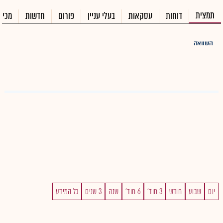
תמצית
דוחות
עסקאות
בעלי עניין
פורום
חדשות
מכיר
השוואה
יום
שבוע
חודש
3 חוד'
6 חוד'
שנה
3 שנים
כל המידע