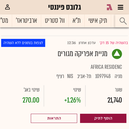
גלובס פיננסי
ראשי
תיק אישי
ת"א
וול סטריט
ארביטראז'
מט"
12:36
בהשהיה של 15 דק'
עדכון אחרון
לצפות בנתונים ללא השהיה
|
מניית אפריקה מגורים
AFRICA RESIDENC
מניה
1097948
תל-אביב
NIS
רציף
שער
שינוי
שינוי באג'
270.00
+1.26%
21,740
הוסף לתיק
התראות