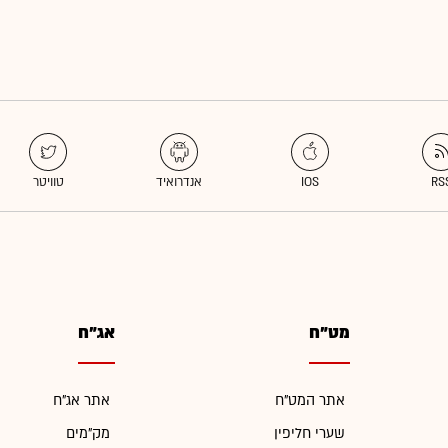
מט"ח
אג"ח
אתר המט"ח
אתר אג"ח
שערי חליפין
מק"מים