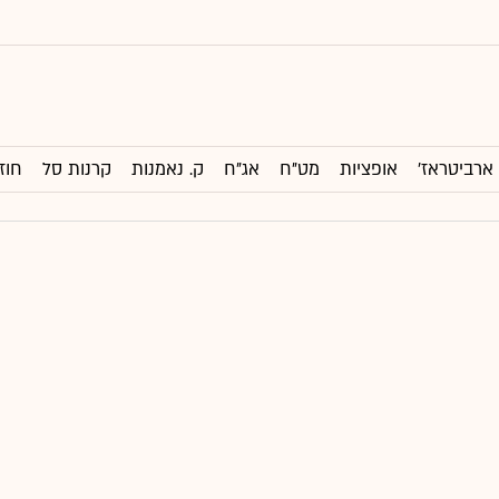
ארביטראז'
אופציות
מט"ח
אג"ח
ק. נאמנות
קרנות סל
חוז