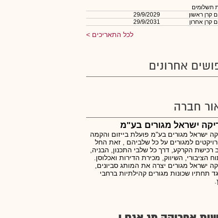
 תשלומים
 קרן ראשון
29/9/2029
 קרן אחרון
29/9/2031
לכל התאריכים
ושים אחרונים
ור חברה
קה ישראל מגורים בע"מ
ה ישראל מגורים בע"מ פועלת בייזום והקמה
ויקטים למגורים על כל שלביהם , זאת החל
רכישת הקרקע, דרך כל שלבי התכנון, הבניה,
ח הציבורי, השיווק, מכירת הדירות ואכלוסן.
ה ישראל מגורים יצרה את המותג סביונים,
 תחתיו שכונות מגורים קהילתיות ברחבי
ות אפריקה מג אגח ו