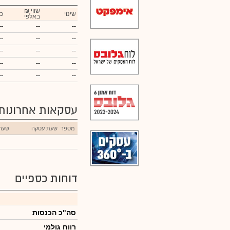
₪ שווי
שינוי
כ
באלפי
--
--
--
--
--
--
--
--
--
--
--
--
--
--
--
עסקאות אחרונות
מספר
שעת עסקה
שער
דוחות כספיים
סה"כ הכנסות
רווח גולמי