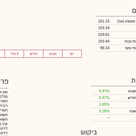
ם
 ממוצע
(אג')
101.15
103.18
103.01
103.44
99.24
יום
שבוע
חודש
3 חוד'
ת
פרט
שבוע
0.47%
סוג א
מח"מ
חודש
0.47%
תאריך
1.65%
ריבית
תאריך
שנה
3.18%
תשואה
--
תשואה
ערך מ
דירוג
ביקוש
דירוג