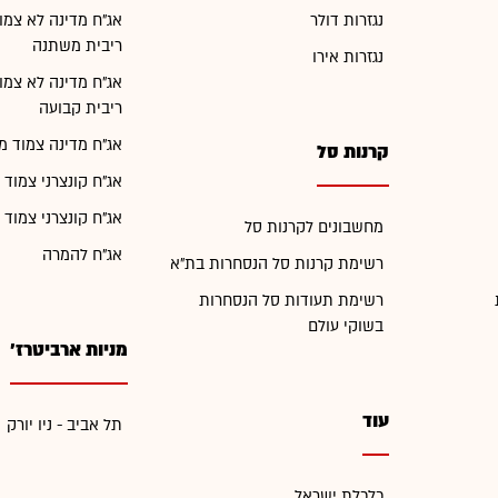
נגזרות דולר
אג"ח מדינה לא צמו
ריבית משתנה
נגזרות אירו
אג"ח מדינה לא צמו
ריבית קבועה
אג"ח מדינה צמוד מ
קרנות סל
אג"ח קונצרני צמוד 
אג"ח קונצרני צמוד 
מחשבונים לקרנות סל
אג"ח להמרה
רשימת קרנות סל הנסחרות בת"א
רשימת תעודות סל הנסחרות
בשוקי עולם
מניות ארביטרז'
עוד
תל אביב - ניו יורק
כלכלת ישראל