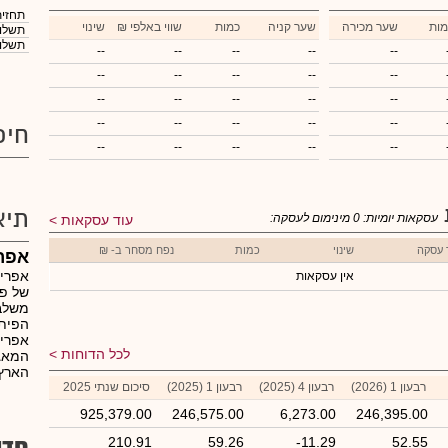
תחזית
מות
שער מכירה
שער קניה
כמות
₪ שווי באלפי
שינוי
תשלום
תשלום
--
--
--
--
--
--
--
--
--
--
--
--
--
--
--
--
--
--
--
--
חיפ
--
--
--
--
--
תיא
עסקאות יומיות:
0
מינימום לעסקה:
עוד עסקאות
 עסקה
שינוי
כמות
נפח מסחר ב- ₪
אפרי
אפריק
אין עסקאות
של פר
משלב 
הפיתו
אפריק
לכל הדוחות
המאגד
הארץ.
רבעון 1 (2026)
רבעון 4 (2025)
רבעון 1 (2025)
סיכום שנתי 2025
925,379.00
246,575.00
6,273.00
246,395.00
חדש
210.91
59.26
-11.29
52.55