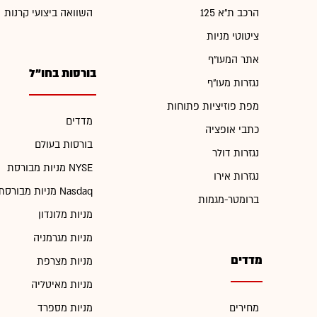
הרכב ת"א 125
השוואה ביצועי קרנות
ציטוטי מניות
אתר המעו"ף
בורסות בחו"ל
נגזרות מעו"ף
מפת פוזיציות פתוחות
מדדים
כתבי אופציה
בורסות בעולם
נגזרות דולר
מניות מבורסת NYSE
נגזרות אירו
מניות מבורסת Nasdaq
ברומטר-מגמות
מניות מלונדון
מניות מגרמניה
מדדים
מניות מצרפת
מניות מאיטליה
מחירים
מניות מספרד