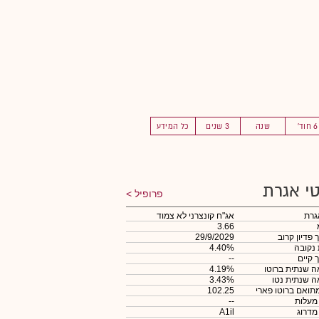
6 חוד'
שנה
3 שנים
כל המידע
י אגרת
פרופיל
גרת
אג"ח קונצרני לא צמוד
3.66
 פדיון קרוב
29/9/2029
 נקובה
4.40%
 קיים
--
 שנתית ברוטו
4.19%
 שנתית נטו
3.43%
תואם ברוטו פארי
102.25
 מעלות
--
 מדרוג
A1il