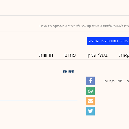
"ח לא-ממשלתיות
>
אג"ח קונצרני לא צמוד
> אפריקה מג אגח ו
לצפות בנתונים ללא השהיה
אות
בעלי עניין
פורום
חדשות
השוואה
ב
NIS
סוף יום