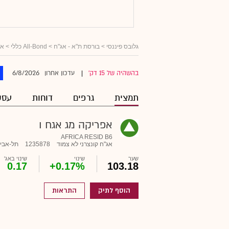
גלובס פיננסי
>
בורסת ת"א - אג"ח
>
All-Bond כללי
>
אג
6/8/2026
בהשהיה של 15 דק'
עדכון אחרון
|
תמצית
גרפים
דוחות
עסק
אפריקה מג אגח ו
AFRICA RESID B6
אג"ח קונצרני לא צמוד
1235878
תל-אבי
שער
שינוי
שינוי באג'
0.17
+0.17%
103.18
הוסף לתיק
התראות