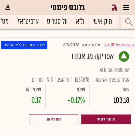
גלובס פיננסי
ראשי
תיק אישי
ת"א
וול סטריט
ארביטראז'
מט"
6/8/2026
בהשהיה של 15 דק'
עדכון אחרון
לצפות בנתונים ללא השהיה
|
אפריקה מג אגח ו
AFRICA RESID B6
אג"ח קונצרני לא צמוד
1235878
תל-אביב
NIS
סוף יום
שער
שינוי
שינוי באג'
0.17
+0.17%
103.18
הוסף לתיק
התראות