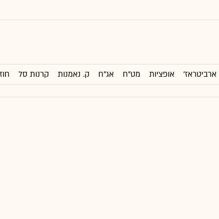
ארביטראז'
אופציות
מט"ח
אג"ח
ק. נאמנות
קרנות סל
חוז