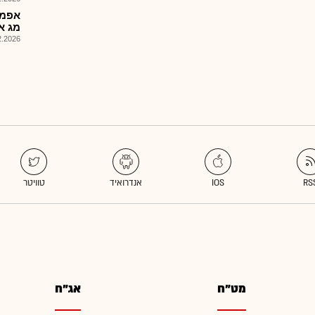
מג א
026, 14:16
מט"ח
אג"ח