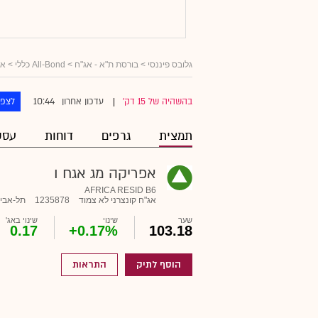
גלובס פיננסי
>
בורסת ת"א - אג"ח
>
All-Bond כללי
>
אג
10:44
בהשהיה של 15 דק'
עדכון אחרון
לצפו
|
תמצית
גרפים
דוחות
עסק
אפריקה מג אגח ו
AFRICA RESID B6
אג"ח קונצרני לא צמוד
1235878
תל-אבי
שער
שינוי
שינוי באג'
0.17
+0.17%
103.18
הוסף לתיק
התראות