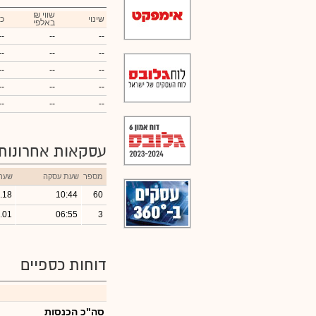
₪ שווי
שינוי
כ
באלפי
--
--
--
--
--
--
--
--
--
--
--
--
--
--
--
עסקאות אחרונות
מספר
שעת עסקה
שער
.18
10:44
60
.01
06:55
3
דוחות כספיים
סה"כ הכנסות