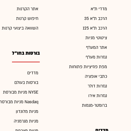
מדדי ת"א
אתר הקרנות
הרכב ת"א 35
חיפוש קרנות
הרכב ת"א 125
השוואה ביצועי קרנות
ציטוטי מניות
אתר המעו"ף
בורסות בחו"ל
נגזרות מעו"ף
מפת פוזיציות פתוחות
מדדים
כתבי אופציה
בורסות בעולם
נגזרות דולר
מניות מבורסת NYSE
נגזרות אירו
מניות מבורסת Nasdaq
ברומטר-מגמות
מניות מלונדון
מניות מגרמניה
מדדים
מניות מצרפת