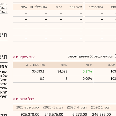
תחזית
מות
שער מכירה
שער קניה
כמות
₪ שווי באלפי
שינוי
תשלום
תשלום
--
--
--
--
--
--
--
--
--
--
--
--
--
--
--
--
--
--
--
--
חיפ
--
--
--
--
--
תיא
עסקאות יומיות:
60
מינימום לעסקה:
עוד עסקאות
 עסקה
שינוי
כמות
נפח מסחר ב- ₪
אפרי
אפריק
35,693.1
34,593
0.17%
103
של פר
8.2
8
0.00%
103
משלב 
הפיתו
אפריק
המאגד
הארץ.
לכל הדוחות
רבעון 1 (2026)
רבעון 4 (2025)
רבעון 1 (2025)
סיכום שנתי 2025
חדש
925,379.00
246,575.00
6,273.00
246,395.00