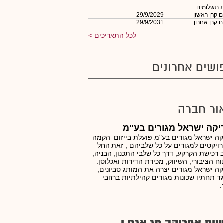
 תשלומים
 קרן ראשון
29/9/2029
 קרן אחרון
29/9/2031
לכל התאריכים
ושים אחרונים
ור חברה
קה ישראל מגורים בע"מ
ה ישראל מגורים בע"מ פועלת בייזום והקמה
ויקטים למגורים על כל שלביהם , זאת החל
רכישת הקרקע, דרך כל שלבי התכנון, הבניה,
ח הציבורי, השיווק, מכירת הדירות ואכלוסן.
ה ישראל מגורים יצרה את המותג סביונים,
 תחתיו שכונות מגורים קהילתיות ברחבי
ות אפריקה מג אגח ו