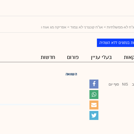
"ח לא-ממשלתיות
>
אג"ח קונצרני לא צמוד
> אפריקה מג אגח ו
ת בנתונים ללא השהיה
אות
בעלי עניין
פורום
חדשות
השוואה
ב
NIS
סוף יום