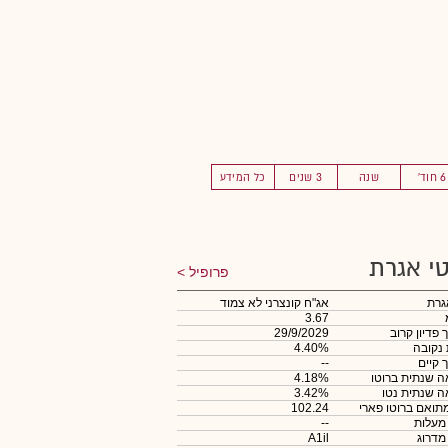
6 חוד'
שנה
3 שנים
כל המידע
י אגרת
פרופיל
גרת
אג"ח קונצרני לא צמוד
3.67
 פדיון קרוב
29/9/2029
 נקובה
4.40%
 קיים
--
 שנתית ברוטו
4.18%
 שנתית נטו
3.42%
תואם ברוטו פארי
102.24
 מעלות
--
 מדרוג
A1il