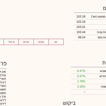
ם
 ממוצע
(אג')
103.18
103.18
103.01
103.44
99.24
יום
שבוע
חודש
3 חוד'
ת
פרט
שבוע
0.47%
סוג א
מח"מ
חודש
0.47%
תאריך
1.78%
ריבית
תאריך
שנה
3.18%
תשואה
--
תשואה
ערך מ
דירוג
ביקוש
דירוג