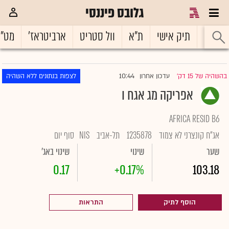
גלובס פיננסי
ראשי
תיק אישי
ת"א
וול סטריט
ארביטראז'
מט"
10:44
בהשהיה של 15 דק'
עדכון אחרון
לצפות בנתונים ללא השהיה
|
אפריקה מג אגח ו
AFRICA RESID B6
אג"ח קונצרני לא צמוד
1235878
תל-אביב
NIS
סוף יום
שער
שינוי
שינוי באג'
0.17
+0.17%
103.18
הוסף לתיק
התראות