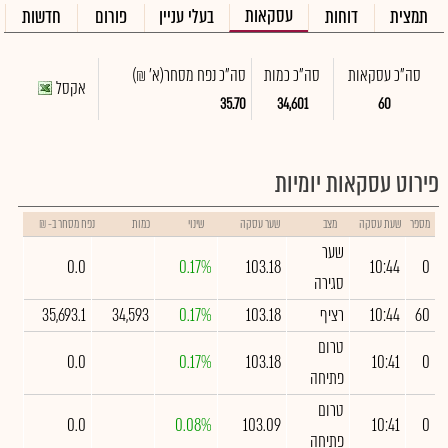
עסקאות
תמצית
דוחות
בעלי עניין
פורום
חדשות
סה"כ עסקאות
סה"כ כמות
סה"כ נפח מסחר
(א' ₪)
אקסל
35.70
34,601
60
פירוט עסקאות יומיות
מספר
שעת עסקה
מצב
שער עסקה
שינוי
כמות
נפח מסחר ב- ₪
שער
0.0
0.17%
103.18
10:44
0
סגירה
60
10:44
רציף
103.18
0.17%
34,593
35,693.1
טרום
0.0
0.17%
103.18
10:41
0
פתיחה
טרום
0.0
0.08%
103.09
10:41
0
פתיחה