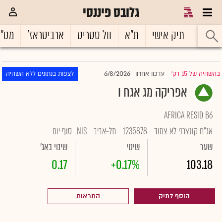
גלובס פיננסי
ראשי
תיק אישי
ת"א
וול סטריט
ארביטראז'
מט"
6/8/2026
בהשהיה של 15 דק'
עדכון אחרון
לצפות בנתונים ללא השהיה
|
אפריקה מג אגח ו
AFRICA RESID B6
אג"ח קונצרני לא צמוד
1235878
תל-אביב
NIS
סוף יום
שער
שינוי
שינוי באג'
0.17
+0.17%
103.18
הוסף לתיק
התראות