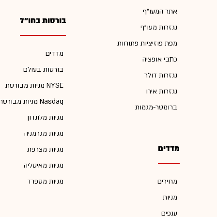
אתר המעו"ף
בורסות בחו"ל
נגזרות מעו"ף
מפת פוזיציות פתוחות
מדדים
כתבי אופציה
בורסות בעולם
נגזרות דולר
מניות מבורסת NYSE
נגזרות אירו
מניות מבורסת Nasdaq
ברומטר-מגמות
מניות מלונדון
מניות מגרמניה
מדדים
מניות מצרפת
מניות מאיטליה
מחירים
מניות מספרד
מניות
ענפים