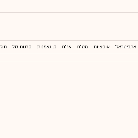
ארביטראז'
אופציות
מט"ח
אג"ח
ק. נאמנות
קרנות סל
חוזי