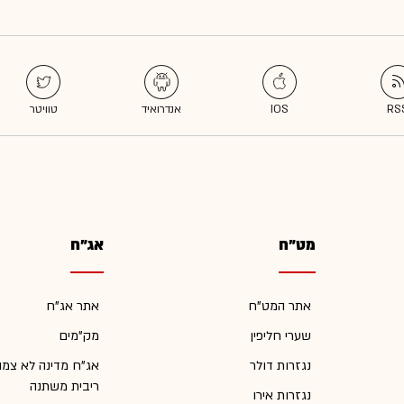
מט"ח
אג"ח
אתר המט"ח
אתר אג"ח
שערי חליפין
מק"מים
נגזרות דולר
אג"ח מדינה לא צמו
ריבית משתנה
נגזרות אירו