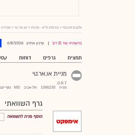
גלובס פיננסי
>
בורסת ת"א - מניות
>
או.אר.טי
> מכירה 
6/8/2026
בהשהיה של 15 דק'
עדכון אחרון
|
תמצית
גרפים
דוחות
עסק
מניית או.אר.טי
O.R.T.
מניה
1086230
תל-אביב
NIS
סוף יום
גרף השוואתי
הוסף מניה להשוואה