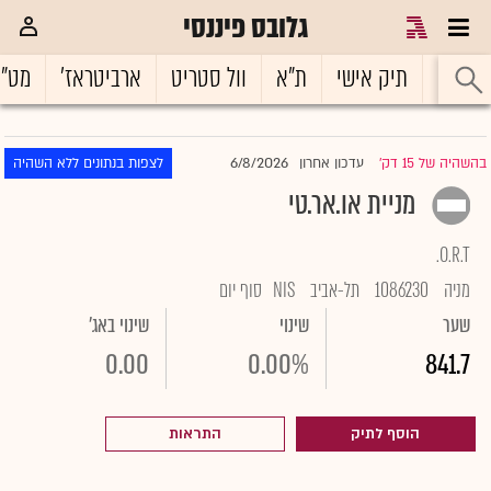
גלובס פיננסי
ראשי
תיק אישי
ת"א
וול סטריט
ארביטראז'
מט"
6/8/2026
בהשהיה של 15 דק'
עדכון אחרון
לצפות בנתונים ללא השהיה
|
מניית או.אר.טי
O.R.T.
מניה
1086230
תל-אביב
NIS
סוף יום
שער
שינוי
שינוי באג'
0.00
0.00%
841.7
הוסף לתיק
התראות