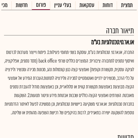
פורום
תמצית
דוחות
עסקאות
בעלי עניין
חדשות
מכיר
תיאור חברה
או.אר.טי.טכנולוגיות בע"מ
החברה, או.אר.טי. טכנולוגיות בע"מ, עוסקת בשני תחומי פעילות:1. פיתוח וייצור מערכות לכרטוס
ואיסוף נתונים לתחבורה ציבורית: המוצרים כוללים שרתי back office (מסד נתונים, אפליקציה,
לוגיקה עסקית, תקשורת וקופות) ואמצעי קצה כגון קונסולות נהג, מכונות מכירה ומכשיר ולידציה
על כלי הרכב, מכשירים ידניים ואוטומטיים למכירה וולידציה לתחנות.העברת המידע אל אמצעי
הקצה מבוצעת באמצעות תקשורת קווית או סלולארית, וכן באמצעות מודול להעברת נתונים
מאובטח. השרתים ואמצעי הקצה כוללים שכבות אבטחת מידע וניטור תנועות.2. השקעות
בחברות טכנולוגיות: או.אר.טי משקיעה ביישויות טכנולוגיות, וכן ממשיכה לפעול לאיתור הזדמנויות
נוספות להשקעה ישירה בתאגידים, לרבות בהיקפים של רכישת השפעה מהותית או שליטה..
חדשות