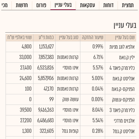
בעלי עניין
תמצית
דוחות
עסקאות
פורום
חדשות
מכיר
בעלי עניין
שם בעל עניין
שיעור החזקה
סוג בעל עניין
כמות ני"ע
שווי באלפי ש"ח
4,800
1,153,627
0.99%
אלפא לונג מניות
6.71%
קרנות נאמנות
7,857,383
33,000
ילין ק.נאמ
5.57%
אינו מוסדי
6,523,826
27,400
כלירמרק פאנד 4
5.00%
קרנות נאמנות
5,857,906
24,600
אנליסט ק.נאמ
0.04%
קרנות נאמנות
47,170
100
הפניקס-ק.נאמ
0.00%
עושה שוק
99
0
הפניקס-ע.שוק
8.04%
אינו מוסדי
9,416,263
39,500
כלירמרק פאנד 3
5.54%
אינו מוסדי
6,486,683
27,200
אלבוים מרדכי
0.28%
קופות גמל
322,605
1,300
אנליסט ק.גמל