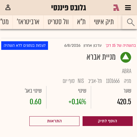
גלובס פיננסי
ראשי
תיק אישי
ת"א
וול סטריט
ארביטראז'
מט"
6/8/2026
בהשהיה של 15 דק'
עדכון אחרון
לצפות בנתונים ללא השהיה
|
מניית אברא
ABRA
מניה
1101666
תל-אביב
NIS
סוף יום
שער
שינוי
שינוי באג'
0.60
+0.14%
420.5
הוסף לתיק
התראות