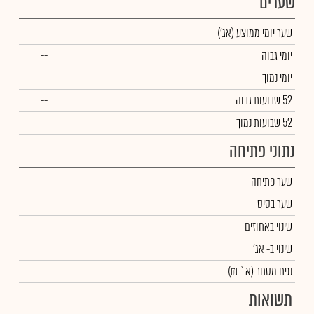
שערים
שער יומי ממוצע
(אג')
יומי גבוה
--
יומי נמוך
--
52 שבועות גבוה
--
52 שבועות נמוך
--
נתוני פתיחה
שער פתיחה
שער בסיס
שינוי באחוזים
שינוי
ב- אג'
נפח מסחר
(א` ₪)
תשואות