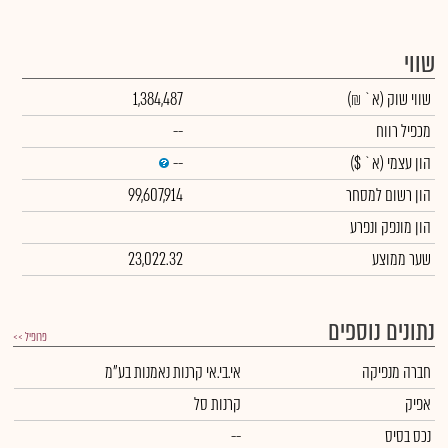
שווי
שווי שוק
(א` ₪)
1,384,487
מכפיל רווח
--
הון עצמי
(א` $)
--
הון רשום למסחר
99,607,914
הון מונפק ונפרע
שער ממוצע
23,022.32
נתונים נוספים
פרופיל >>
חברה מנפיקה
אי.בי.אי קרנות נאמנות בע"מ
אפיק
קרנות סל
נכס בסיס
--