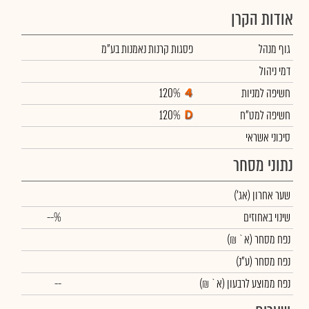
אודות הקרן
גוף מנהל
פסגות קרנות נאמנות בע"מ
דמי ניהול
חשיפה למניות
120%
חשיפה למט"ח
120%
סיכוני אשראי
נתוני מסחר
שער אחרון
(אג')
שינוי באחוזים
--%
נפח מסחר
(א` ₪)
נפח מסחר
(ע"נ)
נפח ממוצע לרבעון (א` ₪)
--