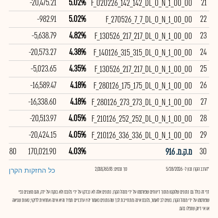
-20,475.21
5.02%
21
F_020226_142_142_DL_0_N_1_00_00
-982.91
5.02%
22
F_270526_7_7_DL_0_N_1_00_00
-5,638.79
4.82%
23
F_130526_217_217_DL_0_N_1_00_00
-20,573.27
4.38%
24
F_140126_315_315_DL_0_N_1_00_00
-5,023.65
4.35%
25
F_130526_217_217_DL_0_N_1_00_00
-16,589.47
4.18%
26
F_280126_175_175_DL_0_N_1_00_00
-16,338.60
4.18%
27
F_280126_273_273_DL_0_N_1_00_00
-20,513.97
4.05%
28
F_210126_252_252_DL_0_N_1_00_00
-20,424.15
4.05%
29
F_210126_336_336_DL_0_N_1_00_00
99.80
170,021.90
4.03%
30
מ.ק.מ. 916
*הרכב הקרן נכון ל- 5/28/2026
סך נכסים: 2,018,765.93
כל החזקות הקרן
דף זה כולל גם נתונים שלוקטו מתוך דיווחים שפורסמו על ידי מנהל הקרן. נתונים אלה לא נבדקו על ידי גלובס ולא בוקרו על ידה, והם מוצגים כפי
שפורסמו על ידי מנהל הקרן. בשים לב לאמור, גלובס אינה מתחייבת לכך שהנתונים כאמור יהיו עדכניים תמיד והיא אינה אחראית לליקוי, טעות שגיאה
או אי דיוק שנפלו בהם.