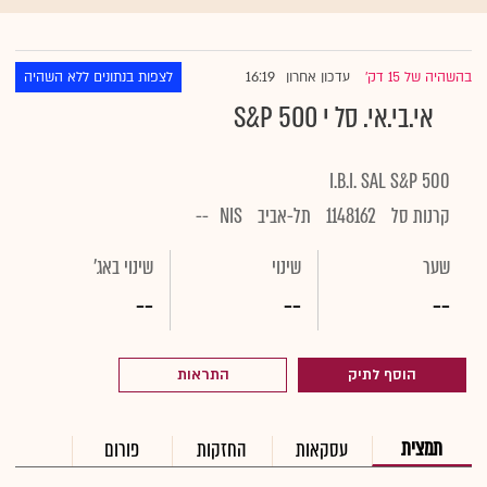
16:19
בהשהיה של 15 דק'
עדכון אחרון
לצפות בנתונים ללא השהיה
|
אי.בי.אי. סל י S&P 500
I.B.I. SAL S&P 500
קרנות סל
1148162
תל-אביב
NIS
--
שער
שינוי
שינוי באג'
--
--
--
הוסף לתיק
התראות
תמצית
עסקאות
החזקות
פורום