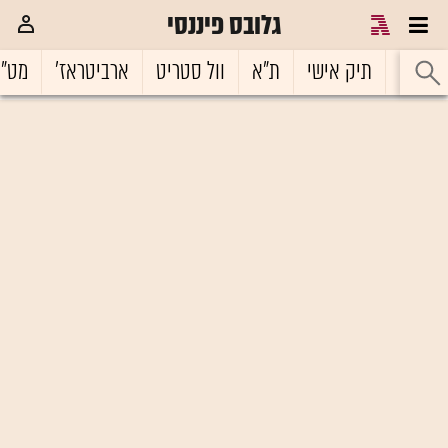
גלובס פיננסי
ראשי
תיק אישי
ת"א
וול סטריט
ארביטראז'
מט"