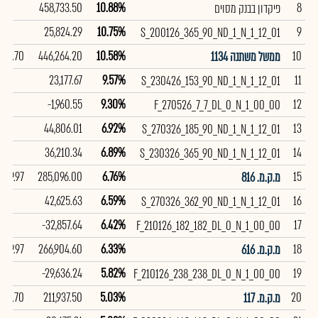
458,733.50
10.88%
8
פיקדון בבנק מסוים
25,824.29
10.75%
9
S_200126_365_90_ND_1_N_1_12_01
97.70
446,264.20
10.58%
10
ממשל משתנה 1134
23,177.67
9.57%
11
S_230426_153_90_ND_1_N_1_12_01
-1,960.55
9.30%
12
F_270526_7_7_DL_0_N_1_00_00
44,806.01
6.92%
13
S_270326_185_90_ND_1_N_1_12_01
36,210.34
6.89%
14
S_230326_365_90_ND_1_N_1_12_01
99.97
285,096.00
6.76%
15
מ.ק.מ. 816
42,625.63
6.59%
16
S_270326_362_90_ND_1_N_1_12_01
-32,857.64
6.42%
17
F_210126_182_182_DL_0_N_1_00_00
99.97
266,904.60
6.33%
18
מ.ק.מ. 616
-29,636.24
5.82%
19
F_210126_238_238_DL_0_N_1_00_00
98.70
211,937.50
5.03%
20
מ.ק.מ. 117