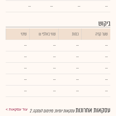
--
--
--
--
ביקוש
שער קניה
כמות
₪ שווי באלפי
שינוי
--
--
--
--
--
--
--
--
--
--
--
--
--
--
--
--
--
--
--
--
עסקאות אחרונות
עוד עסקאות
עסקאות יומיות:
מינימום לעסקה:
2