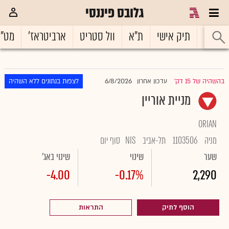
גלובס פיננסי
ראשי
תיק אישי
ת"א
וול סטריט
ארביטראז'
מט"
6/8/2026
בהשהיה של 15 דק'
עדכון אחרון
לצפות בנתונים ללא השהיה
|
מניית אוריין
ORIAN
מניה
1103506
תל-אביב
NIS
סוף יום
שער
שינוי
שינוי באג'
-4.00
-0.17%
2,290
הוסף לתיק
התראות