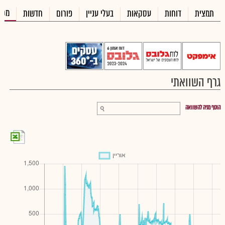
מכי
תמצית
דוחות
עסקאות
בעלי עניין
פורום
חדשות
גרף השוואתי
הוסף מניה להשוואה