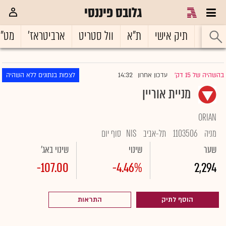
גלובס פיננסי
ראשי
תיק אישי
ת"א
וול סטריט
ארביטראז'
מט"
14:32
בהשהיה של 15 דק'
עדכון אחרון
לצפות בנתונים ללא השהיה
|
מניית אוריין
ORIAN
מניה
1103506
תל-אביב
NIS
סוף יום
שער
שינוי
שינוי באג'
-107.00
-4.46%
2,294
הוסף לתיק
התראות