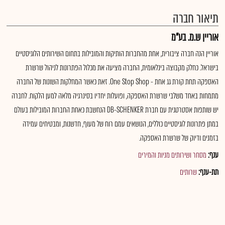
תיאור חברה
אוריין ש.מ. בע"מ
אוריין הנה חברה ציבורית, אחת מהחברות הותיקות והמובילות בתחום השירותים הלוגיסטיים
בישראל. כחלק מקבוצה בינלאומית, החברה מציעה את מכלול הפתרונות לניהול שרשרת
האספקה תחת קורת גג אחת - One Stop Shop. זאת כאשר המחלקות השונות של החברה
מתמחות באחד משלבי שרשרת האספקה, ופועלות יחדיו בסינרגיה מלאה למען הלקוח. לחברה
יש שותפות אסטרטגית עם חברת DB-SCHENKER הנחשבת כאחת החברות המובילות בעולם
במתן פתרונות לוגיסטיים כוללים, הנושאים עמם רוח של מעוף, חדשנות, ומבטיחים עמידה
בזמנים ודיוק של שרשרת האספקה.
ענף:
מסחר ושירותים מניות והמירים
תת-ענף:
שרותים