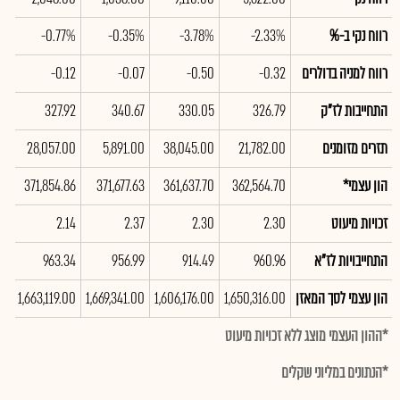
רווח נקי ב-%
-2.33%
-3.78%
-0.35%
-0.77%
5%
רווח למניה בדולרים
-0.32
-0.50
-0.07
-0.12
03
התחייבות לז"ק
326.79
330.05
340.67
327.92
88
תזרים מזומנים
21,782.00
38,045.00
5,891.00
28,057.00
00
הון עצמי*
362,564.70
361,637.70
371,677.63
371,854.86
95
זכויות מיעוט
2.30
2.30
2.37
2.14
05
התחייבויות לז"א
960.96
914.49
956.99
963.34
75
הון עצמי לסך המאזן
1,650,316.00
1,606,176.00
1,669,341.00
1,663,119.00
00
*ההון העצמי מוצג ללא זכויות מיעוט
*הנתונים במליוני שקלים