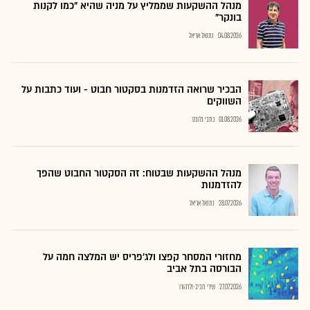
מנהל ההשקעות שממליץ על מניה שהיא "כמו לקנות
בונקר"
04.08.2026
נתנאל אריאל
הבכיר שרואה הזדמנות בסקטור חבוט - ועוד כתבות על
השווקים
01.08.2026
כתבי גלובס
מנהל ההשקעות שבטוח: זה הסקטור החבוט שהפך
להזדמנות
28.07.2026
נתנאל אריאל
מחזורי המסחר קפצו ולג'פריס יש המלצה חמה על
הבורסה בתל אביב
27.07.2026
שירי חביב-ולדהורן