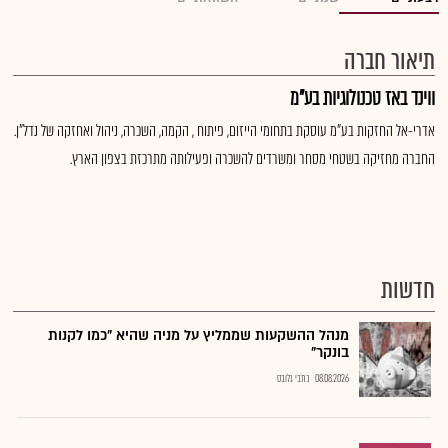
תיאור חברה
ווינד באז טכנולוגיות בע"מ
אדרי-אל החזקות בע"מ עוסקת בתחומי הייזום, פיתוח , הקמה, השכרה, ניהול ואחזקה של נדל"ן.
החברה מחזיקה בשטחי מסחר ומשרדים להשכרה ופעילותה מתרכזת בצפון הארץ.
חדשות
מנהל ההשקעות שממליץ על מניה שהיא "כמו לקנות
בונקר"
08.08.2026
כתבי גלובס