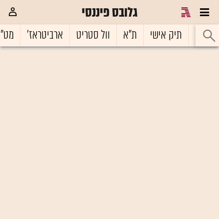
גלובס פיננסי
ראשי
תיק אישי
ת"א
וול סטריט
ארביטראז'
מט"