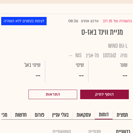
08:26
בהשהיה של 15 דק'
עדכון אחרון
לצפות בנתונים ללא השהיה
|
מניית ווינד באז-ס
WIND BU-L
מניה
1105162
תל-אביב
NIS
--
שער
שינוי
שינוי באג'
--
--
--
הוסף לתיק
התראות
דוחות
תמצית
עסקאות
בעלי עניין
פורום
חדשות
מכיר
רבעוניים
שנתיים
השוואתיים