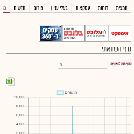
מכי
תמצית
דוחות
עסקאות
בעלי עניין
פורום
חדשות
גרף השוואתי
הוסף מניה להשוואה