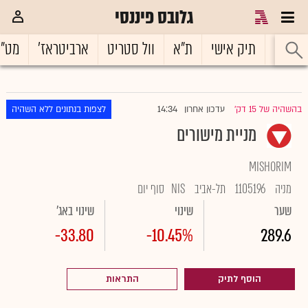
גלובס פיננסי
ראשי
תיק אישי
ת"א
וול סטריט
ארביטראז'
מט"
14:34
בהשהיה של 15 דק'
עדכון אחרון
לצפות בנתונים ללא השהיה
|
מניית מישורים
MISHORIM
מניה
1105196
תל-אביב
NIS
סוף יום
שער
שינוי
שינוי באג'
-33.80
-10.45%
289.6
הוסף לתיק
התראות