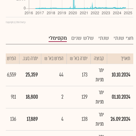
Copyright (c) 2016 Chart.js
חצי שנתי
שנתי
שלש שנים
מקסימלי
תאריך
קבוצה
יתרה בא' ₪
הפרש בא' ₪
יתרה בע.נ.
הפרש בע.נ.
יתר
6,559
25,359
44
173
10.10.2024
מניות
יתר
911
18,800
2
129
01.10.2024
מניות
יתר
136
17,889
4
128
26.09.2024
מניות