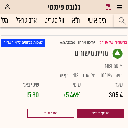
גלובס פיננסי
ראשי
תיק אישי
ת"א
וול סטריט
ארביטראז'
מט"
6/8/2026
בהשהיה של 15 דק'
עדכון אחרון
לצפות בנתונים ללא השהיה
|
מניית מישורים
MISHORIM
מניה
1105196
תל-אביב
NIS
סוף יום
שער
שינוי
שינוי באג'
15.80
+5.46%
305.4
הוסף לתיק
התראות