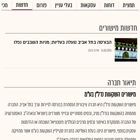
חדשות
תמצית
דוחות
עסקאות
בעלי עניין
פורום
מכיר
חדשות מישורים
הבורסה בתל אביב ננעלה בעליות; מניות השבבים נפלו
24.06.2026
שירות גלובס
תיאור חברה
מישורים השקעות נדל"ן בע"מ
מישורים השקעות נדל"ן היא חברה ציבורית הנסחרת בבורסה לניירות ערך בתל אביב. החברה
מתמחה בהשקעות בנדל"ן מניב, נכסים מסחריים ובנייני משרדים בישראל ובארה"ב. האסטרטגיה
של החברה מתמקדת באיתור נכסים מניבים הכוללים פוטנציאל השבחה או הזדמנות
עסקית.בנוסף, מישורים הינה בעלת השליטה בחברת סקייליין השקעות בע"מ אשר מחזיקה
ומפעילה נכסים מניבים בתחום המלונאות בקנדה ובארה"ב..