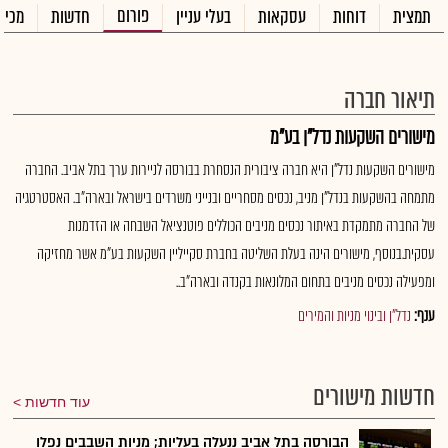
פורום
תמצית
דוחות
עסקאות
בעלי עניין
חדשות
מכיר
תיאור חברה
מישורים השקעות נדל"ן בע"מ
מישורים השקעות נדל"ן היא חברה ציבורית הנסחרת בבורסה לניירות ערך בתל אביב. החברה
מתמחה בהשקעות בנדל"ן מניב, נכסים מסחריים ובנייני משרדים בישראל ובארה"ב. האסטרטגיה
של החברה מתמקדת באיתור נכסים מניבים הכוללים פוטנציאל השבחה או הזדמנות
עסקית.בנוסף, מישורים הינה בעלת השליטה בחברת סקייליין השקעות בע"מ אשר מחזיקה
ומפעילה נכסים מניבים בתחום המלונאות בקנדה ובארה"ב..
ענף:
נדל"ן ובינוי מניות והמירים
חדשות מישורים
עוד חדשות
הבורסה בתל אביב ננעלה בעליות; מניות השבבים נפלו