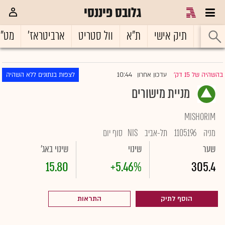
גלובס פיננסי
ראשי
תיק אישי
ת"א
וול סטריט
ארביטראז'
מט"
10:44
בהשהיה של 15 דק'
עדכון אחרון
לצפות בנתונים ללא השהיה
|
מניית מישורים
MISHORIM
מניה
1105196
תל-אביב
NIS
סוף יום
שער
שינוי
שינוי באג'
15.80
+5.46%
305.4
הוסף לתיק
התראות