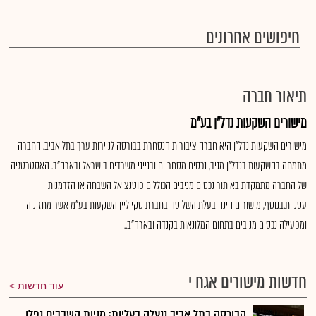
חיפושים אחרונים
תיאור חברה
מישורים השקעות נדל"ן בע"מ
מישורים השקעות נדל"ן היא חברה ציבורית הנסחרת בבורסה לניירות ערך בתל אביב. החברה
מתמחה בהשקעות בנדל"ן מניב, נכסים מסחריים ובנייני משרדים בישראל ובארה"ב. האסטרטגיה
של החברה מתמקדת באיתור נכסים מניבים הכוללים פוטנציאל השבחה או הזדמנות
עסקית.בנוסף, מישורים הינה בעלת השליטה בחברת סקייליין השקעות בע"מ אשר מחזיקה
ומפעילה נכסים מניבים בתחום המלונאות בקנדה ובארה"ב..
חדשות מישורים אגח י
עוד חדשות
הבורסה בתל אביב ננעלה בעליות; מניות השבבים נפלו