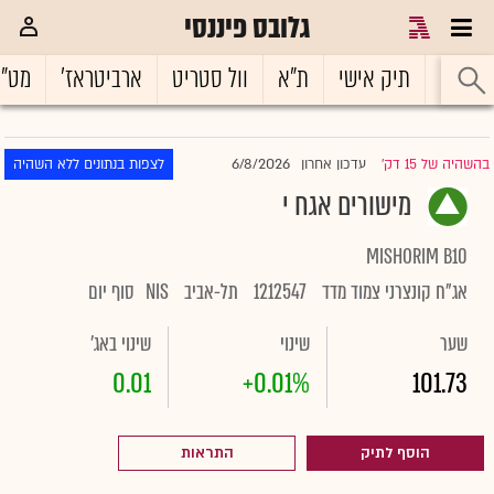
גלובס פיננסי
ראשי
תיק אישי
ת"א
וול סטריט
ארביטראז'
מט"
6/8/2026
בהשהיה של 15 דק'
עדכון אחרון
לצפות בנתונים ללא השהיה
|
מישורים אגח י
MISHORIM B10
אג"ח קונצרני צמוד מדד
1212547
תל-אביב
NIS
סוף יום
שער
שינוי
שינוי באג'
0.01
+0.01%
101.73
הוסף לתיק
התראות