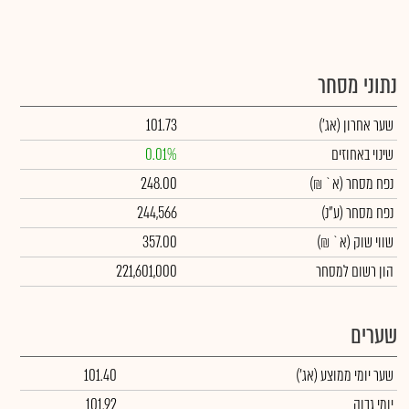
נתוני מסחר
שער אחרון
(אג')
101.73
שינוי באחוזים
0.01%
נפח מסחר
(א` ₪)
248.00
נפח מסחר
(ע"נ)
244,566
שווי שוק
(א` ₪)
357.00
הון רשום למסחר
221,601,000
שערים
שער יומי ממוצע
(אג')
101.40
יומי גבוה
101.92