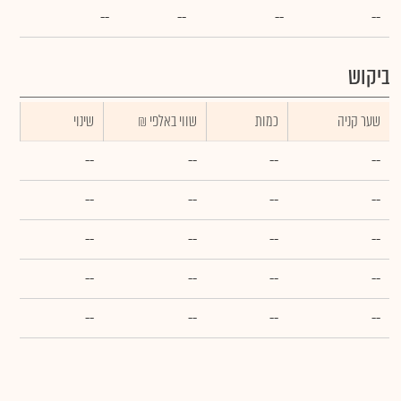
--
--
--
--
ביקוש
שער קניה
כמות
₪ שווי באלפי
שינוי
--
--
--
--
--
--
--
--
--
--
--
--
--
--
--
--
--
--
--
--