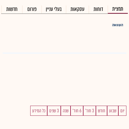
תמצית
דוחות
עסקאות
בעלי עניין
פורום
חדשות
השוואה
יום
שבוע
חודש
3 חוד'
6 חוד'
שנה
3 שנים
כל המידע