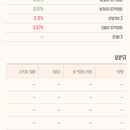
מתחילת החודש
0.57%
3 חודשים
-2.71%
מתחילת השנה
-2.07%
3 שנים
--
היצע
שינוי
₪ שווי באלפי
כמות
שער מכירה
--
--
--
--
--
--
--
--
--
--
--
--
--
--
--
--