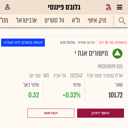
גלובס פיננסי
ראשי
תיק אישי
ת"א
וול סטריט
ארביטראז'
מט"
6/8/2026
בהשהיה של 15 דק'
עדכון אחרון
לצפות בנתונים ללא השהיה
|
מישורים אגח י
MISHORIM B10
אג"ח קונצרני צמוד מדד
1212547
תל-אביב
NIS
סוף יום
שער
שינוי
שינוי באג'
0.32
+0.32%
101.72
הוסף לתיק
התראות