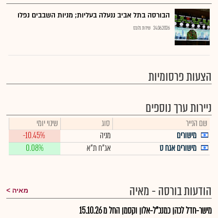
הבורסה בתל אביב ננעלה בעליות; מניות השבבים נפלו
24.06.2026
שירות גלובס
הצעות פרסומיות
ניירות ערך נוספים
שם הנייר
סוג
שינוי יומי
מישורים
מניה
-10.45%
מישורים אגח ט
אג"ח ת"א
0.08%
הודעות בורסה - מאיה
מאיה
מישר-חדל לכהן כמנכ"ל-אלון וקסמן החל מ 15.10.26