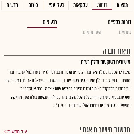
דוחות
תמצית
עסקאות
בעלי עניין
פורום
חדשות
דוחות כספיים
רבעוניים
שנתיים
השוואתיים
תיאור חברה
מישורים השקעות נדל"ן בע"מ
מישורים השקעות נדל"ן היא חברה ציבורית הנסחרת בבורסה לניירות ערך בתל אביב. החברה
מתמחה בהשקעות בנדל"ן מניב, נכסים מסחריים ובנייני משרדים בישראל ובארה"ב. האסטרטגיה
של החברה מתמקדת באיתור נכסים מניבים הכוללים פוטנציאל השבחה או הזדמנות
עסקית.בנוסף, מישורים הינה בעלת השליטה בחברת סקייליין השקעות בע"מ אשר מחזיקה
ומפעילה נכסים מניבים בתחום המלונאות בקנדה ובארה"ב..
חדשות מישורים אגח י
עוד חדשות