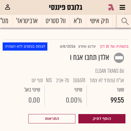
גלובס פיננסי
ראשי
תיק אישי
ת"א
וול סטריט
ארביטראז'
מט"
6/8/2026
בהשהיה של 15 דק'
עדכון אחרון
לצפות בנתונים ללא השהיה
|
אלדן תחבו אגח ו
ELDAN TRANS B6
אג"ח קונצרני לא צמוד
1161678
תל-אביב
NIS
סוף יום
שער
שינוי
שינוי באג'
0.00
0.00%
99.55
הוסף לתיק
התראות