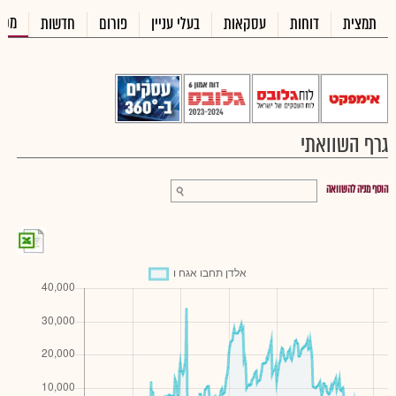
מכי
תמצית
דוחות
עסקאות
בעלי עניין
פורום
חדשות
גרף השוואתי
הוסף מניה להשוואה