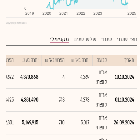
Copyright (c) 2016 Chart.js
חצי שנתי
שנתי
שלש שנים
מקסימלי
תאריך
קבוצה
יתרה בא' ₪
הפרש בא' ₪
יתרה בע.נ.
הפרש בע.
אג"ח
-10,622
4,370,868
-4
4,269
10.10.2024
קונצרני
אג"ח
-768,425
4,381,490
-743
4,273
01.10.2024
קונצרני
אג"ח
722,801
5,149,915
710
5,017
26.09.2024
קונצרני