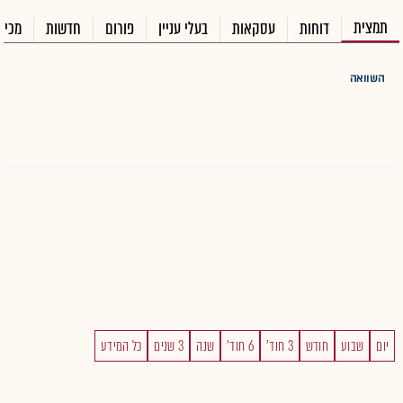
תמצית
דוחות
עסקאות
בעלי עניין
פורום
חדשות
מכיר
השוואה
יום
שבוע
חודש
3 חוד'
6 חוד'
שנה
3 שנים
כל המידע