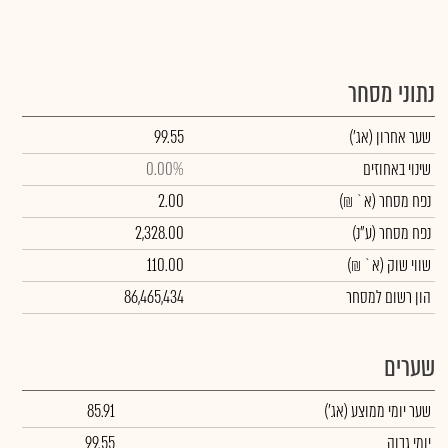
נתוני מסחר
שער אחרון
(אג')
99.55
שינוי באחוזים
0.00%
נפח מסחר
(א` ₪)
2.00
נפח מסחר
(ע"נ)
2,328.00
שווי שוק
(א` ₪)
110.00
הון רשום למסחר
86,465,434
שערים
שער יומי ממוצע
(אג')
85.91
יומי גבוה
99.55