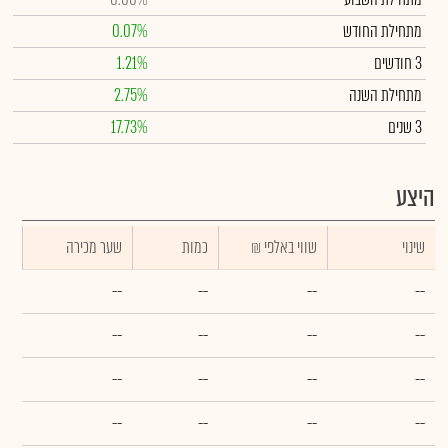
מתחילת החודש
0.07%
3 חודשים
1.21%
מתחילת השנה
2.75%
3 שנים
17.73%
היצע
שינוי
₪ שווי באלפי
כמות
שער מכירה
--
--
--
--
--
--
--
--
--
--
--
--
--
--
--
--