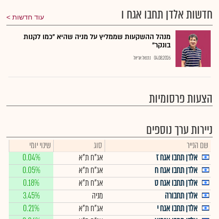
חדשות אלדן תחבו אגח ו
עוד חדשות
מנהל ההשקעות שממליץ על מניה שהיא "כמו לקנות
בונקר"
04.08.2026
נתנאל אריאל
הצעות פרסומיות
ניירות ערך נוספים
שם הנייר
סוג
שינוי יומי
אלדן תחבו אגח ז
אג"ח ת"א
0.04%
אלדן תחבו אגח ח
אג"ח ת"א
0.05%
אלדן תחבו אגח ט
אג"ח ת"א
0.18%
אלדן תחבורה
מניה
3.45%
אלדן תחבו אגח י
אג"ח ת"א
0.21%