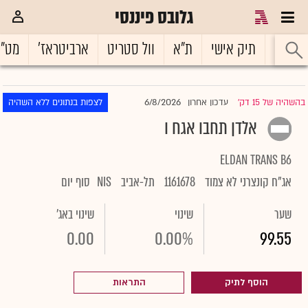
גלובס פיננסי
ראשי
תיק אישי
ת"א
וול סטריט
ארביטראז'
מט"
6/8/2026
בהשהיה של 15 דק'
עדכון אחרון
לצפות בנתונים ללא השהיה
|
אלדן תחבו אגח ו
ELDAN TRANS B6
אג"ח קונצרני לא צמוד
1161678
תל-אביב
NIS
סוף יום
שער
שינוי
שינוי באג'
0.00
0.00%
99.55
הוסף לתיק
התראות