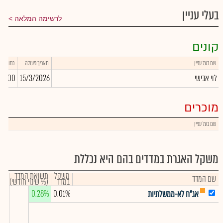
בעלי עניין
לרשימה המלאה
קונים
שם בעל עניין
תאריך פעולה
כמות
לוי אבישי
15/3/2026
0,000
מוכרים
שם בעל עניין
משקל האגרת במדדים בהם היא נכללת
משקל
תשואת המדד
שם המדד
במדד
(% שינוי חודשי)
0.28%
0.01%
אג"ח לא-ממשלתיות