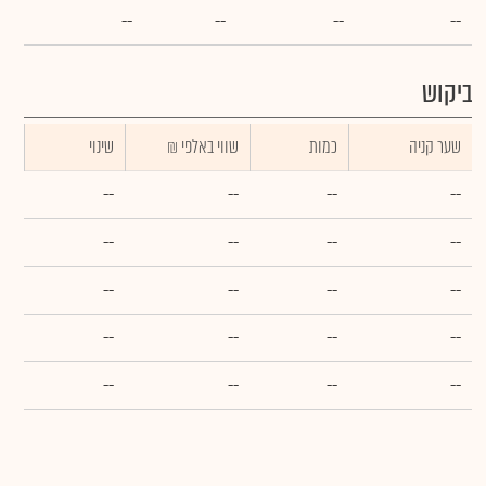
--
--
--
--
ביקוש
שער קניה
כמות
₪ שווי באלפי
שינוי
--
--
--
--
--
--
--
--
--
--
--
--
--
--
--
--
--
--
--
--