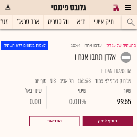
גלובס פיננסי
ראשי
תיק אישי
ת"א
וול סטריט
ארביטראז'
מט"
10:44
בהשהיה של 15 דק'
עדכון אחרון
לצפות בנתונים ללא השהיה
|
אלדן תחבו אגח ו
ELDAN TRANS B6
אג"ח קונצרני לא צמוד
1161678
תל-אביב
NIS
סוף יום
שער
שינוי
שינוי באג'
0.00
0.00%
99.55
הוסף לתיק
התראות