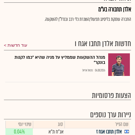
אלדן תחבורה בע"מ
החברה עוסקת בליסינג תפעולי,השכרת כלי רכב ובנדל"ן להשקעה.
חדשות אלדן תחבו אגח ו
עוד חדשות
מנהל ההשקעות שממליץ על מניה שהיא "כמו לקנות
בונקר"
04.08.2026
נתנאל אריאל
הצעות פרסומיות
ניירות ערך נוספים
שם הנייר
סוג
שינוי יומי
אלדן תחבו אגח ז
אג"ח ת"א
0.04%