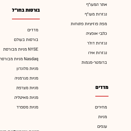
אתר המעו"ף
בורסות בחו"ל
נגזרות מעו"ף
מפת פוזיציות פתוחות
מדדים
כתבי אופציה
בורסות בעולם
נגזרות דולר
מניות מבורסת NYSE
נגזרות אירו
מניות מבורסת Nasdaq
ברומטר-מגמות
מניות מלונדון
מניות מגרמניה
מדדים
מניות מצרפת
מניות מאיטליה
מחירים
מניות מספרד
מניות
ענפים