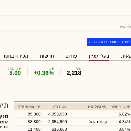
 עניין
לצפות בנתונים ללא השהיה
אות
בעלי עניין
פורום
חדשות
מכירה בחסר
שער
שינוי
שינוי באג'
8.00
+0.36%
2,218
תיא
שיעור החזקה
סוג בעל עניין
כמות ני"ע
שווי באלפי ש"ח
89,900
4,053,930
6.62%
מניף
4.34%
קופות גמל
2,654,900
58,800
החברה
ובניי
11,400
516,683
0.84%