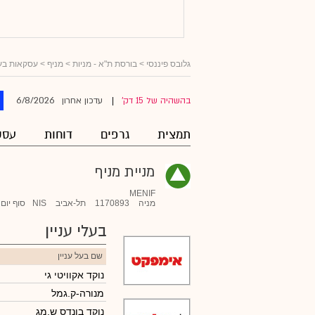
גלובס פיננסי
>
בורסת ת"א - מניות
>
מניף
> עסקאות בעלי
6/8/2026
בהשהיה של 15 דק'
עדכון אחרון
|
תמצית
גרפים
דוחות
עסק
מניית מניף
MENIF
מניה
1170893
תל-אביב
NIS
סוף יום
בעלי עניין
שם בעל עניין
נוקד אקוויטי גי
מנורה-ק.גמל
נוקד בונדס ש.מג