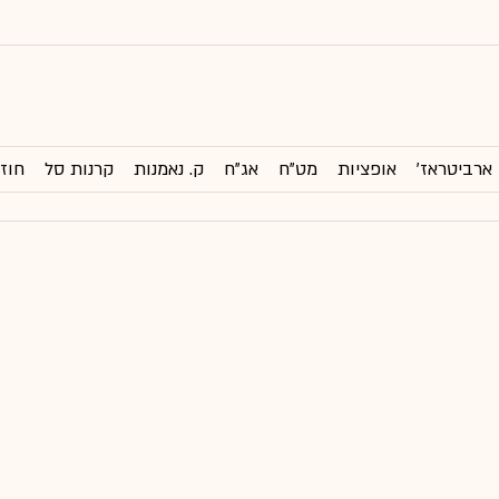
ארביטראז'
אופציות
מט"ח
אג"ח
ק. נאמנות
קרנות סל
חוזי