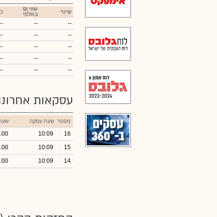
₪ שווי
שינוי
כ
באלפי
--
--
--
--
--
--
--
--
--
--
--
--
--
--
--
עסקאות אחרונ
מספר
שעת עסקה
שער
.00
10:09
16
.00
10:09
15
.00
10:09
14