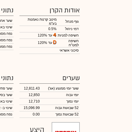
אודות הקרן
נתוני
מיטב קרנות נאמנות
שער אחר
גוף מנהל
בע"מ
שינוי באח
דמי ניהול
0.5%
נפח מס
עד 120%
חשיפה למניות
נפח מס
חשיפה
עד 120%
למט"ח
נפח ממוצ
סיכוני אשראי
שערים
נתוני
שער יומי ממוצע
(אג')
12,811.43
שער פתי
יומי גבוה
12,850
שער בסי
יומי נמוך
12,710
שינוי באח
52 שבועות גבוה
15,096.99
שינוי
ב- א
52 שבועות נמוך
0.00
נפח מס
היצע