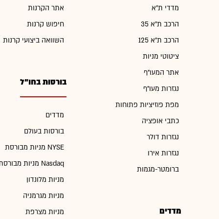
מדדי ת"א
אתר הקרנות
הרכב ת"א 35
חיפוש קרנות
הרכב ת"א 125
השוואה ביצועי קרנות
ציטוטי מניות
אתר המעו"ף
בורסות בחו"ל
נגזרות מעו"ף
מפת פוזיציות פתוחות
מדדים
כתבי אופציה
בורסות בעולם
נגזרות דולר
מניות מבורסת NYSE
נגזרות אירו
מניות מבורסת Nasdaq
ברומטר-מגמות
מניות מלונדון
מניות מגרמניה
מדדים
מניות מצרפת