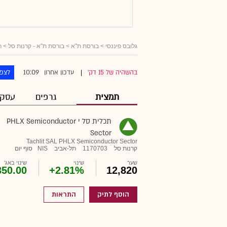
גלובס פיננסי
> בורסת ת"א >
בורסת ת"א - קרנות סל
>
ר
10:09
בהשהיה של 15 דק'
עדכון אחרון
לצפו
|
תמצית
גרפים
עסקא
תכלית סל י PHLX Semiconductor
Sector
Tachlit SAL PHLX Semiconductor Sector
קרנות סל
1170703
תל-אביב
NIS
סוף יום
שער
שינוי
שינוי באג'
350.00
+2.81%
12,820
הוסף לתיק
התראות