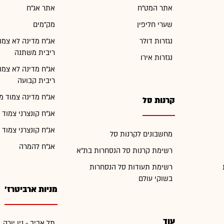
אתר המט"ח
אתר אג"ח
שערי חליפין
מק"מים
נגזרות דולר
אג"ח מדינה לא צמו
ריבית משתנה
נגזרות אירו
אג"ח מדינה לא צמו
ריבית קבועה
אג"ח מדינה צמוד מ
קרנות סל
אג"ח קונצרני צמוד 
אג"ח קונצרני צמוד 
מחשבונים לקרנות סל
אג"ח להמרה
רשימת קרנות סל הנסחרות בת"א
רשימת תעודות סל הנסחרות
בשוקי עולם
מניות ארביטרז'
עוד
תל אביב - ניו יורק