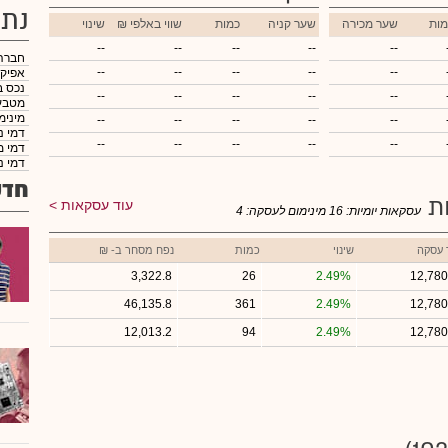
נתו
מות
שער מכירה
שער קניה
כמות
₪ שווי באלפי
שינוי
--
--
--
--
--
חברה
--
--
--
--
--
אפיק
נכס ב
--
--
--
--
--
מטבע
מינימ
--
--
--
--
--
דמי נ
--
--
--
--
--
דמי מ
דמי נ
חדש
ות
עוד עסקאות
עסקאות יומיות:
16
מינימום לעסקה:
4
 עסקה
שינוי
כמות
נפח מסחר ב- ₪
3,322.8
26
2.49%
12,780
46,135.8
361
2.49%
12,780
12,013.2
94
2.49%
12,780