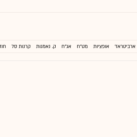
ארביטראז'
אופציות
מט"ח
אג"ח
ק. נאמנות
קרנות סל
חוז