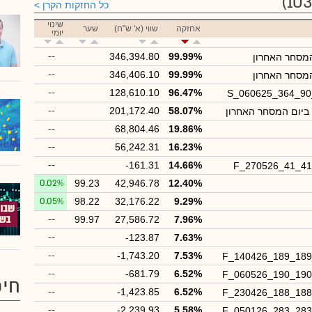
כל החזקות הקרן
שינוי
אחזקה
שווי (א' ש"ח)
שער
יומי
--
346,394.80
99.99%
המסחר האחרון
--
346,406.10
99.99%
מסחר האחרון
--
128,610.10
96.47%
S_060625_364_9
--
201,172.40
58.07%
 ביום המסחר האחרון
--
68,804.46
19.86%
--
56,242.31
16.23%
--
-161.31
14.66%
F_270526_41_4
0.02%
99.23
42,946.78
12.40%
0.05%
98.22
32,176.22
9.29%
--
99.97
27,586.72
7.96%
--
-123.87
7.63%
--
-1,743.20
7.53%
F_140426_189_18
--
-681.79
6.52%
F_060526_190_19
חיפ
--
-1,423.85
6.52%
F_230426_188_18
--
-2,239.93
5.58%
F_050126_283_28