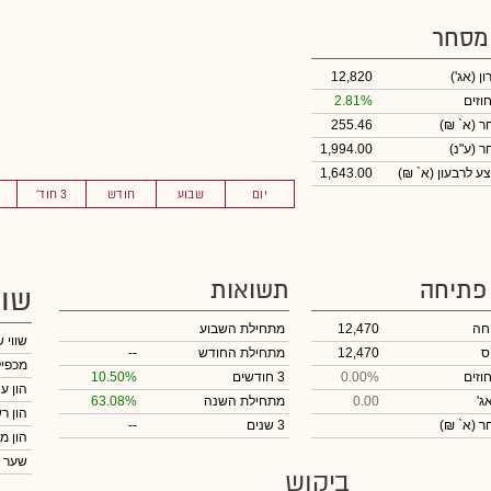
 מסחר
ון
(אג')
12,820
וזים
2.81%
חר
(א` ₪)
255.46
חר
(ע"נ)
1,994.00
ע לרבעון (א` ₪)
1,643.00
יום
שבוע
חודש
3 חוד'
 פתיחה
תשואות
שוו
חה
12,470
מתחילת השבוע
שווי 
ס
12,470
מתחילת החודש
--
מכפיל
וזים
0.00%
3 חודשים
10.50%
הון ע
ג'
0.00
מתחילת השנה
63.08%
הון ר
חר
(א` ₪)
3 שנים
--
הון מ
שער 
ביקוש