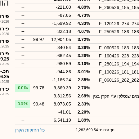
הוד
--
-221.00
4.89%
F_260526_185_18
--
-87.85
4.73%
פירוק קרן 578
026, 17:58
--
-1,699.92
4.33%
F_120126_274_27
פירוק קרן
--
-322.18
4.07%
F_250526_186_18
026, 08:56
--
99.97
12,904.05
3.72%
פירוק קרן מ
025, 09:16
--
-340.54
3.26%
F_060526_183_18
--
-662.45
3.26%
F_160426_228_22
.9.25
--
-980.59
3.10%
F_280126_194_19
025, 18:00
--
-944.86
3.01%
F_100226_181_18
.6.25
--
-1,166.24
2.85%
F_060126_282_28
025, 15:53
0.01%
99.78
9,369.39
2.70%
פירוק קרן
025, 17:59
--
9,312.56
2.69%
0.02%
99.48
8,073.05
2.33%
--
-41.01
2.20%
--
6,541.19
1.89%
כל החזקות הקרן
סך נכסים: 1,283,699.54