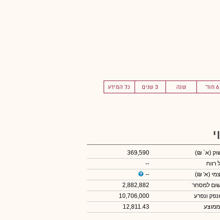
6 חוד'
שנה
3 שנים
כל המידע
י
שוק
(א` ₪)
369,590
 רווח
--
צמי
(א' ₪)
--
שום למסחר
2,882,882
ונפק ונפרע
10,706,000
ממוצע
12,811.43