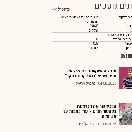
נים נוספים
פרופיל >>
 מנפיקה
מיטב קרנות נאמנות בע"מ
קרנות סל
סיס
1040
שקלים
ום להמרה כספית
--
יהול משתנים
0
נהל
0.5
אמן
0.03
ות
מנהל ההשקעות שממליץ על
מניה שהיא "כמו לקנות בונקר"
04.08.2026
נתנאל אריאל
הבכיר שרואה הזדמנות
בסקטור חבוט - ועוד כתבות על
השווקים
01.08.2026
כתבי גלובס