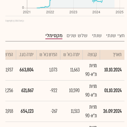
Copyright (c) 2016 Chart.js
חצי שנתי
שנתי
שלש שנים
מקסימלי
תאריך
קבוצה
יתרה בא' ₪
הפרש בא' ₪
יתרה בע.נ.
הפרש בע.נ
מניות
41,937
663,804
1,073
11,663
10.10.2024
ת"א-90
מניות
-32,256
621,867
-922
10,590
01.10.2024
ת"א-90
מניות
-33,918
654,123
-267
11,513
26.09.2024
ת"א-90