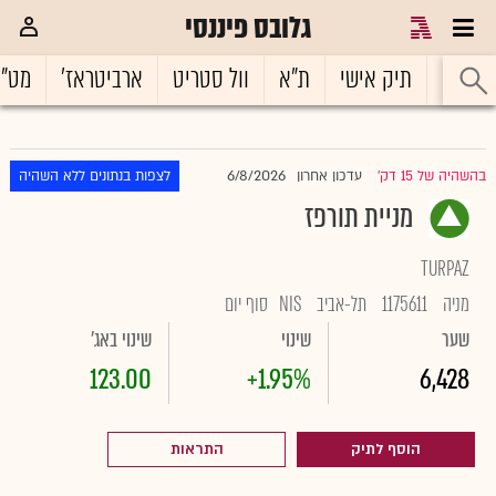
גלובס פיננסי
ראשי
תיק אישי
ת"א
וול סטריט
ארביטראז'
מט"
6/8/2026
בהשהיה של 15 דק'
עדכון אחרון
לצפות בנתונים ללא השהיה
|
מניית תורפז
TURPAZ
מניה
1175611
תל-אביב
NIS
סוף יום
שער
שינוי
שינוי באג'
123.00
+1.95%
6,428
הוסף לתיק
התראות