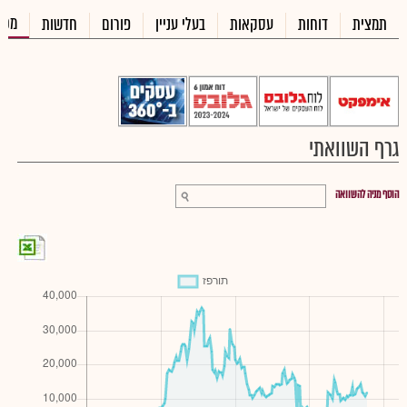
מכי
תמצית
דוחות
עסקאות
בעלי עניין
פורום
חדשות
גרף השוואתי
הוסף מניה להשוואה