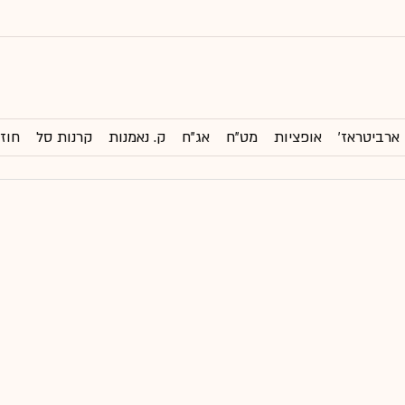
ארביטראז'
אופציות
מט"ח
אג"ח
ק. נאמנות
קרנות סל
חוזי