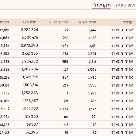
לש שנים
מקסימלי
קבוצה
יתרה בא' ₪
הפרש בא' ₪
יתרה בע.נ.
הפרש ב
אג"ח קונצרני
3,447
79
3,285,326
75,851
אג"ח קונצרני
3,368
266
3,209,475
37,085
אג"ח קונצרני
3,101
-707
2,972,390
88,995
אג"ח קונצרני
3,809
1,493
3,661,385
26,603
אג"ח קונצרני
2,316
258
2,234,782
52,378
אג"ח קונצרני
2,058
124
1,982,404
18,628
אג"ח קונצרני
1,935
384
1,863,776
60,262
אג"ח קונצרני
1,550
267
1,503,514
50,166
אג"ח קונצרני
1,283
-1
1,253,348
-5,139
אג"ח קונצרני
1,285
-291
1,258,487
94,205
אג"ח קונצרני
1,575
1,354
1,552,692
35,332
אג"ח קונצרני
221
151
217,360
48,023
אג"ח קונצרני
70
-16
69,337
16,756
אג"ח קונצרני
87
25
86,093
24,418