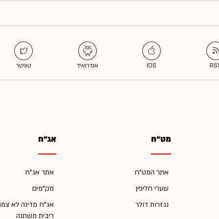
מט"ח
אג"ח
אתר המט"ח
אתר אג"ח
שערי חליפין
מק"מים
נגזרות דולר
אג"ח מדינה לא צמו
ריבית משתנה