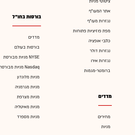
ציטוטי מניות
אתר המעו"ף
בורסות בחו"ל
נגזרות מעו"ף
מפת פוזיציות פתוחות
מדדים
כתבי אופציה
בורסות בעולם
נגזרות דולר
מניות מבורסת NYSE
נגזרות אירו
מניות מבורסת Nasdaq
ברומטר-מגמות
מניות מלונדון
מניות מגרמניה
מדדים
מניות מצרפת
מניות מאיטליה
מחירים
מניות מספרד
מניות