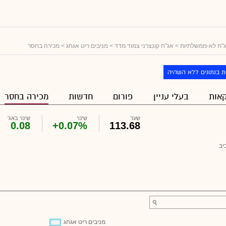
"ח לא-ממשלתיות
>
אג"ח קונצרני צמוד מדד
>
מניבים ריט אגחג
> מכירה בחסר
ת בנתונים ללא השהיה
אות
בעלי עניין
פורום
חדשות
מכירה בחסר
שער
שינוי
שינוי באג'
0.08
+0.07%
113.68
יב