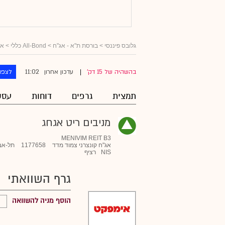
גלובס פיננסי
>
בורסת ת"א - אג"ח
>
All-Bond כללי
>
אג
11:02
בהשהיה של 15 דק'
עדכון אחרון
לצפו
|
תמצית
גרפים
דוחות
עסק
מניבים ריט אגחג
MENIVIM REIT B3
אג"ח קונצרני צמוד מדד
1177658
תל-אב
NIS
רציף
גרף השוואתי
הוסף מניה להשוואה