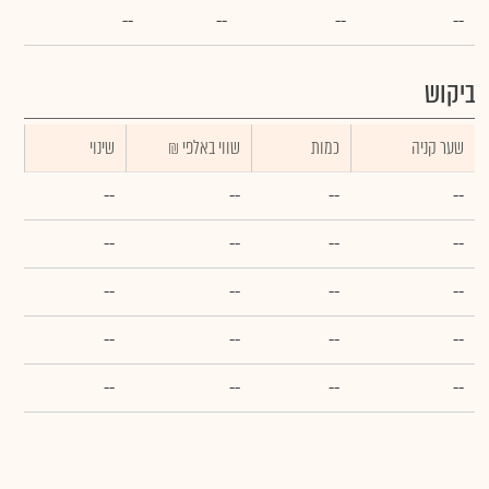
--
--
--
--
ביקוש
שער קניה
כמות
₪ שווי באלפי
שינוי
--
--
--
--
--
--
--
--
--
--
--
--
--
--
--
--
--
--
--
--