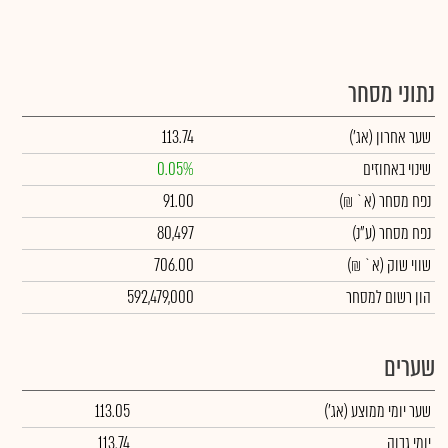
נתוני מסחר
שער אחרון
(אג')
113.74
שינוי באחוזים
0.05%
נפח מסחר
(א` ₪)
91.00
נפח מסחר
(ע"נ)
80,497
שווי שוק
(א` ₪)
706.00
הון רשום למסחר
592,479,000
שערים
שער יומי ממוצע
(אג')
113.05
יומי גבוה
113.74