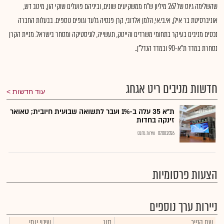
שהשלימה גיוס של 267 מיליון ש"ח ממשקיעים שונים, וביניהם פועלים שוקי הון, מיטב דש,
אוניברסיטת בר אילן, אי.בי.אי, הלמן אלדובי, קרן פנסיה גלעד וגופים נוספים. בבעלות החברה
נכסים מניבים בעיקר בתחומי משרדים והייטק, תעשייה, לוגיסטיקה ומסחר בישראל. מניית הקרן
נסחרת במדד ת"א-90 ובמדד הנדל"ן..
חדשות מניבים ריט אגחג
עוד חדשות
ת"א 35 עלה ב-1% ועבר לתשואה שבועית חיובית; טאואר
זינקה בחדות
07.08.2026
שירות גלובס
הצעות פרסומיות
ניירות ערך נוספים
שם הנייר
סוג
שינוי יומי