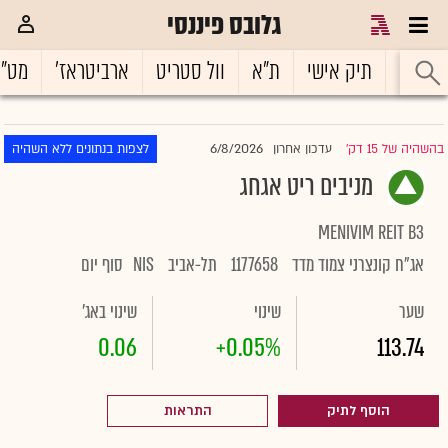
גלובס פיננסי
ראשי
תיק אישי
ת"א
וול סטריט
ארביטראז'
מט"
6/8/2026
בהשהיה של 15 דק'
עדכון אחרון
לצפות בנתונים ללא השהיה
|
מניבים ריט אגחג
MENIVIM REIT B3
אג"ח קונצרני צמוד מדד
1177658
תל-אביב
NIS
סוף יום
שער
שינוי
שינוי באג'
0.06
+0.05%
113.74
הוסף לתיק
התראות