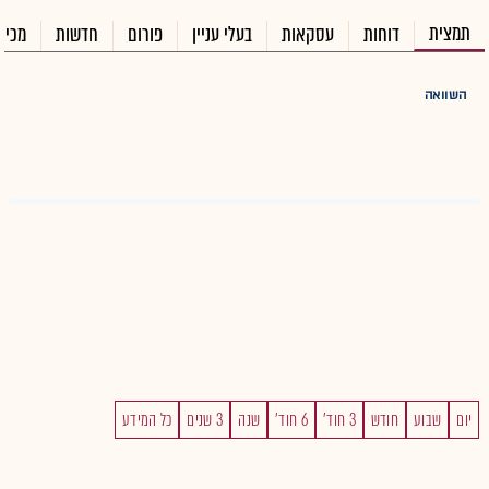
תמצית
דוחות
עסקאות
בעלי עניין
פורום
חדשות
מכיר
השוואה
יום
שבוע
חודש
3 חוד'
6 חוד'
שנה
3 שנים
כל המידע