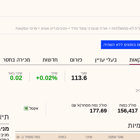
"ח לא-ממשלתיות
>
אג"ח קונצרני צמוד מדד
>
מניבים ריט אגחג
> פרטי עסקאות
ת בנתונים ללא השהיה
אות
בעלי עניין
פורום
חדשות
מכירה בחסר
שער
שינוי
שינוי באג'
0.02
+0.02%
113.6
יב
סה"כ כמות
סה"כ נפח מסחר
(א' ₪)
אקסל
177.69
156,417
תיא
יות
מניב
מניבי
שער עסקה
שינוי
כמות
נפח מסחר ב- ₪