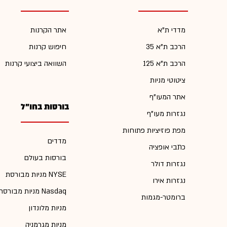
מדדי ת"א
אתר הקרנות
הרכב ת"א 35
חיפוש קרנות
הרכב ת"א 125
השוואה ביצועי קרנות
ציטוטי מניות
אתר המעו"ף
בורסות בחו"ל
נגזרות מעו"ף
מפת פוזיציות פתוחות
מדדים
כתבי אופציה
בורסות בעולם
נגזרות דולר
מניות מבורסת NYSE
נגזרות אירו
מניות מבורסת Nasdaq
ברומטר-מגמות
מניות מלונדון
מניות מגרמניה