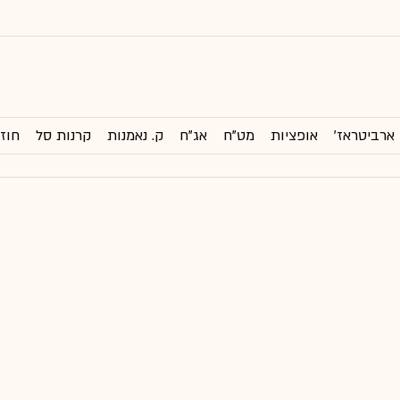
ארביטראז'
אופציות
מט"ח
אג"ח
ק. נאמנות
קרנות סל
חוזי