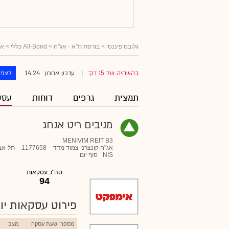
גלובס פיננסי
>
בורסת ת"א - אג"ח
>
All-Bond כללי
>
אג
14:24
בהשהיה של 15 דק'
עדכון אחרון
לצפו
|
תמצית
גרפים
דוחות
עסק
מניבים ריט אגחג
MENIVIM REIT B3
אג"ח קונצרני צמוד מדד
1177658
תל-אב
NIS
סוף יום
סה"כ עסקאות
94
פירוט עסקאות יומ
מספר
שעת עסקה
מצב