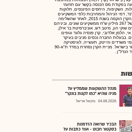
עה בפקודת מס הכנסה בקשר עם תחומי
ות, השקיפות, היחסים הפיננסים, חלוקות
נד, דמי הניהול והמחויבות כלפי המשקיעים
בקרן.הקרן הוקמה בשנת 2015, לאחר שהשלימה
גיוס של 267 מיליון ש"ח ממשקיעים שונים, וביניהם
ם שוקי הון, מיטב דש, אוניברסיטת בר אילן,
.אי, הלמן אלדובי, קרן פנסיה גלעד וגופים
ם. בבעלות החברה נכסים מניבים בעיקר
י משרדים והייטק, תעשייה, לוגיסטיקה
ומסחר בישראל. מניית הקרן נסחרת במדד ת"א-90
 הנדל"ן..
ות
מנהל ההשקעות שממליץ על
מניה שהיא "כמו לקנות בונקר"
04.08.2026
נתנאל אריאל
הבכיר שרואה הזדמנות
בסקטור חבוט - ועוד כתבות על