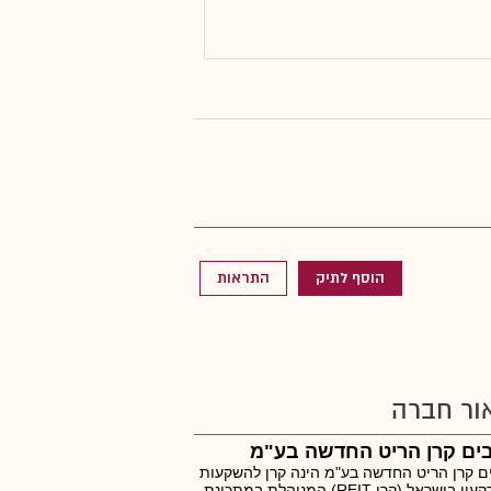
הוסף לתיק
התראות
ור חברה
ים קרן הריט החדשה בע"מ
ם קרן הריט החדשה בע"מ הינה קרן להשקעות
במקרקעין בישראל (קרן REIT) המנוהלת במתכונת