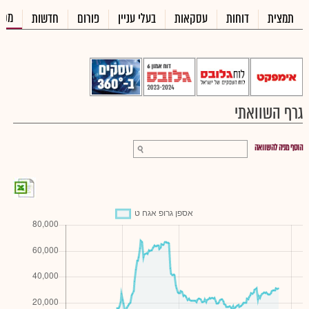
מכי
תמצית
דוחות
עסקאות
בעלי עניין
פורום
חדשות
גרף השוואתי
הוסף מניה להשוואה