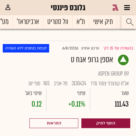
גלובס פיננסי
ראשי
תיק אישי
ת"א
וול סטריט
ארביטראז'
מט"
6/8/2026
בהשהיה של 15 דק'
עדכון אחרון
לצפות בנתונים ללא השהיה
|
אספן גרופ אגח ט
ASPEN GROUP B9
אג"ח קונצרני צמוד מדד
3130424
תל-אביב
NIS
סוף יום
שער
שינוי
שינוי באג'
0.12
+0.11%
111.43
הוסף לתיק
התראות