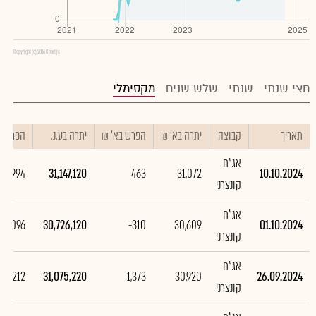
Copyright (c) 2016 Chart.js
חצי שנתי
שנתי
שלש שנים
מקסימלי
תאריך
קבוצה
יתרה בא' ₪
הפרש בא' ₪
יתרה בע.נ.
הפרש בע
אג"ח
20,994
31,147,120
463
31,072
10.10.2024
קונצרני
אג"ח
349,096
30,726,120
-310
30,609
01.10.2024
קונצרני
אג"ח
054,212
31,075,220
1,373
30,920
26.09.2024
קונצרני