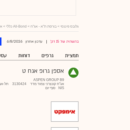
גלובס פיננסי
>
בורסת ת"א - אג"ח
>
All-Bond כללי
>
אג
6/8/2026
בהשהיה של 15 דק'
עדכון אחרון
|
תמצית
גרפים
דוחות
עסק
אספן גרופ אגח ט
ASPEN GROUP B9
אג"ח קונצרני צמוד מדד
3130424
תל-אב
NIS
סוף יום