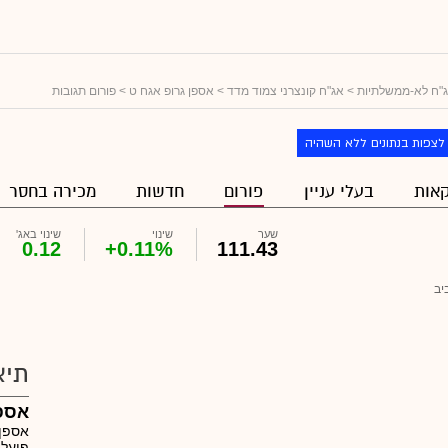
"ח לא-ממשלתיות
>
אג"ח קונצרני צמוד מדד
>
אספן גרופ אגח ט
> פורום תגובות
לצפות בנתונים ללא השהיה
אות
בעלי עניין
פורום
חדשות
מכירה בחסר
שער
שינוי
שינוי באג'
0.12
+0.11%
111.43
יב
תיא
אספן
אספן 
פועלו