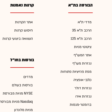
הבורסה בת"א
קרנות נאמנות
מדדי ת"א
אתר הקרנות
הרכב ת"א 35
חיפוש קרנות
הרכב ת"א 125
השוואה ביצועי קרנות
ציטוטי מניות
אתר המעו"ף
בורסות בחו"ל
נגזרות מעו"ף
מפת פוזיציות פתוחות
מדדים
כתבי אופציה
בורסות בעולם
נגזרות דולר
מניות מבורסת NYSE
נגזרות אירו
מניות מבורסת Nasdaq
ברומטר-מגמות
מניות מלונדון