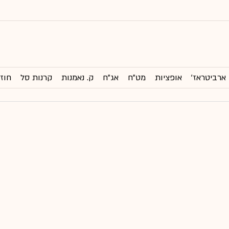
ארביטראז'
אופציות
מט"ח
אג"ח
ק. נאמנות
קרנות סל
חוזי