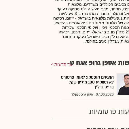
 מניבים הכוללים משרדים, מלונאות,
ים, מסחר, מבני תעשיה ולוגיסטיקה בעיקר
בישראל ובהולנד.החברה מתרכזת ב-3 פעילויות
מרכזיות:1.פעילות מלונאית בישראל - ייזום, רכישה
ה של מלונות ממותגים בינלאומיים בישראל,
ות הסכמי זיכיון ועל פי הסכמי שכירות
וניהול2.נדל"ן מניב בישראל- ייזום, תכנון, רכישה
 של נדל"ן מניב בישראל בעיקר בתחום
ן מניב בהולנד..
ות אספן גרופ אגח ט
עוד חדשות
המגעים הופסקו: לאומי פרטנרס
לא תשקיע 100 מיליון שקל
ברייק נדל"ן
07.06.2026
איתן גרסטנפלד
ות פרסומיות