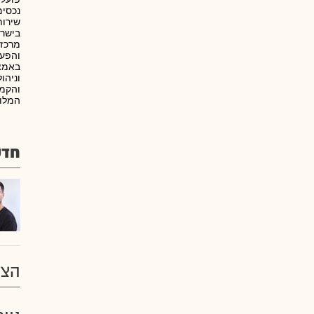
נכסים
שירות
והפעל
באמצע
והקמה
המלונאות.3.נדל"
חדש
הצע