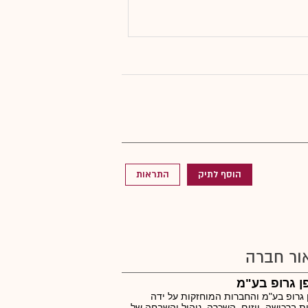
הוסף לתיק
התראות
ור חברה
 גרופ בע"מ
גרופ בע"מ והחברות המוחזקות על ידה
ת ברכישה, ייזום, השכרה, ניהול והשבחה של