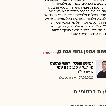
 מניבים הכוללים משרדים, מלונאות,
ים, מסחר, מבני תעשיה ולוגיסטיקה בעיקר
בישראל ובהולנד.החברה מתרכזת ב-3 פעילויות
מרכזיות:1.פעילות מלונאית בישראל - ייזום, רכישה
ה של מלונות ממותגים בינלאומיים בישראל,
ות הסכמי זיכיון ועל פי הסכמי שכירות
וניהול2.נדל"ן מניב בישראל- ייזום, תכנון, רכישה
 של נדל"ן מניב בישראל בעיקר בתחום
ן מניב בהולנד..
ות אספן גרופ אגח ט
עוד חדשות
המגעים הופסקו: לאומי פרטנרס
לא תשקיע 100 מיליון שקל
ברייק נדל"ן
07.06.2026
איתן גרסטנפלד
ות פרסומיות