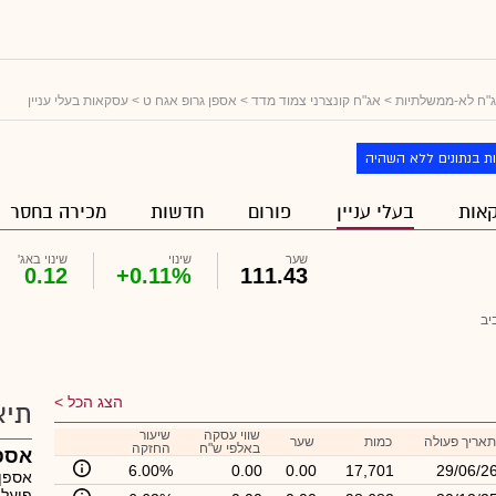
"ח לא-ממשלתיות
>
אג"ח קונצרני צמוד מדד
>
אספן גרופ אגח ט
> עסקאות בעלי עניין
ת בנתונים ללא השהיה
אות
בעלי עניין
פורום
חדשות
מכירה בחסר
שער
שינוי
שינוי באג'
0.12
+0.11%
111.43
יב
הצג הכל
תיא
שווי עסקה
שיעור
תאריך פעולה
כמות
שער
באלפי ש"ח
החזקה
אספן
6.00%
0.00
0.00
17,701
29/06/2
אספן 
פועלו