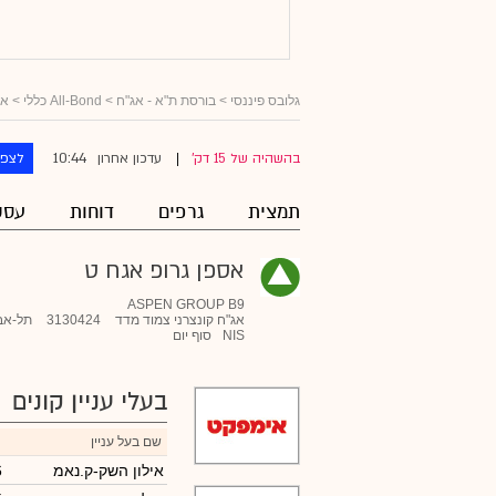
גלובס פיננסי
>
בורסת ת"א - אג"ח
>
All-Bond כללי
>
אג
10:44
בהשהיה של 15 דק'
עדכון אחרון
לצפו
|
תמצית
גרפים
דוחות
עסק
אספן גרופ אגח ט
ASPEN GROUP B9
אג"ח קונצרני צמוד מדד
3130424
תל-אב
NIS
סוף יום
בעלי עניין קונים
שם בעל עניין
אילון השק-ק.נאמ
6