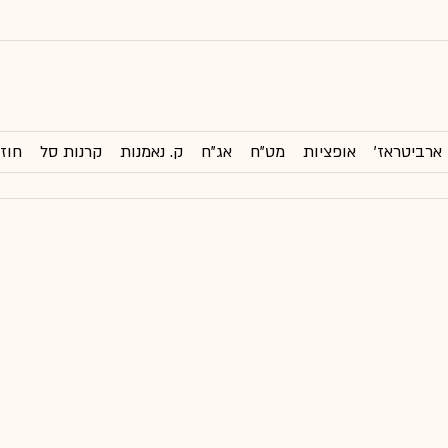
ארביטראז'
אופציות
מט"ח
אג"ח
ק. נאמנות
קרנות סל
חוזי