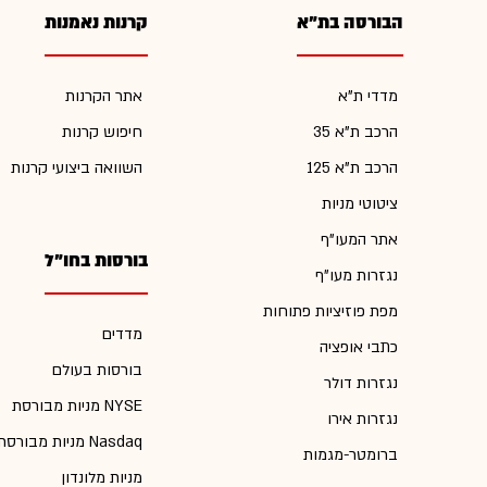
הבורסה בת"א
קרנות נאמנות
מדדי ת"א
אתר הקרנות
הרכב ת"א 35
חיפוש קרנות
הרכב ת"א 125
השוואה ביצועי קרנות
ציטוטי מניות
אתר המעו"ף
בורסות בחו"ל
נגזרות מעו"ף
מפת פוזיציות פתוחות
מדדים
כתבי אופציה
בורסות בעולם
נגזרות דולר
מניות מבורסת NYSE
נגזרות אירו
מניות מבורסת Nasdaq
ברומטר-מגמות
מניות מלונדון