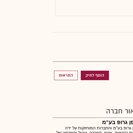
הוסף לתיק
התראות
ור חברה
 גרופ בע"מ
גרופ בע"מ והחברות המוחזקות על ידה
ת ברכישה, ייזום, השכרה, ניהול והשבחה של