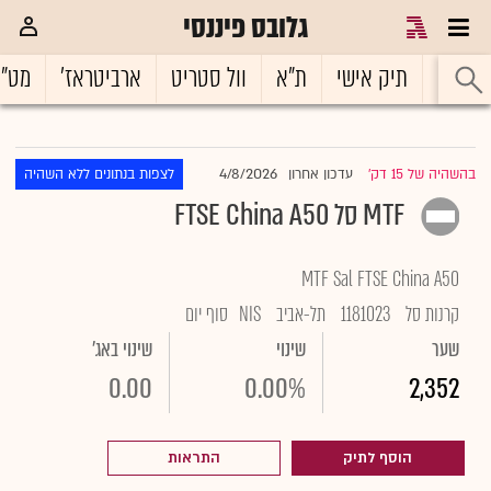
גלובס פיננסי
ראשי
תיק אישי
ת"א
וול סטריט
ארביטראז'
מט"
4/8/2026
בהשהיה של 15 דק'
עדכון אחרון
לצפות בנתונים ללא השהיה
|
MTF סל FTSE China A50
MTF Sal FTSE China A50
קרנות סל
1181023
תל-אביב
NIS
סוף יום
שער
שינוי
שינוי באג'
0.00
0.00%
2,352
הוסף לתיק
התראות