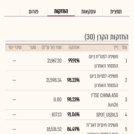
החזקות
תמצית
עסקאות
פורום
החזקות הקרן
(30)
מס'
נייר
אחזקה
שווי (א' ש"ח)
שער
שינוי יומי
חשיפה למט''ח ביום
--
21,967.20
99.91%
1
המסחר האחרון
חשיפה למניות ביום
--
21,598.34
98.23%
2
המסחר האחרון
FTSE CHINA A50
--
0.00
98.23%
3
Jun26
--
-107.13
91.06%
4
SPOT_USDILS
חשיפה חיובית לאג''ח
--
18,576.52
84.49%
5