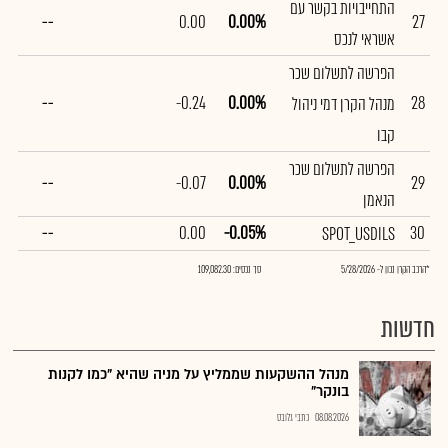
התחייבויות בקשר עם
--
0.00
0.00%
27
אשראי לנכס
הפרשה לתשלום שכר
--
-0.24
0.00%
28
מנהל הקרן דמי ניהול
קבו
הפרשה לתשלום שכר
--
-0.07
0.00%
29
הנאמן
--
0.00
-0.05%
30
SPOT_USDILS
*הרכב הקרן נכון ל- 5/28/2026
סך נכסים: 109,082.30
חדשות
מנהל ההשקעות שממליץ על מניה שהיא "כמו לקנות
בונקר"
08.08.2026
כתבי גלובס