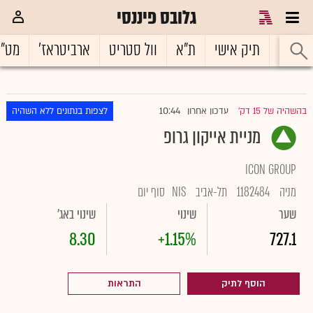
גלובס פיננסי
ראשי
תיק אישי
ת"א
וול סטריט
ארביטראז'
מט"
10:44
בהשהיה של 15 דק'
עדכון אחרון
לצפות בנתונים ללא השהיה
|
מניית אייקון גרופ
ICON GROUP
מניה
1182484
תל-אביב
NIS
סוף יום
שער
שינוי
שינוי באג'
8.30
+1.15%
727.1
הוסף לתיק
התראות