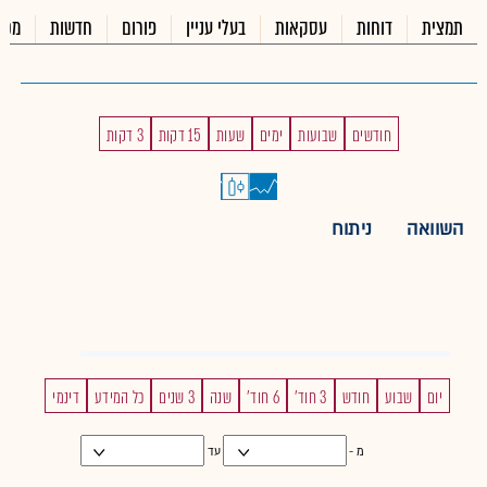
תמצית
דוחות
עסקאות
בעלי עניין
פורום
חדשות
מכי
חודשים
שבועות
ימים
שעות
15 דקות
3 דקות
השוואה
ניתוח
יום
שבוע
חודש
3 חוד'
6 חוד'
שנה
3 שנים
כל המידע
דינמי
מ -
עד