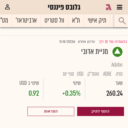
גלובס פיננסי
ראשי
תיק אישי
ת"א
וול סטריט
ארביטראז'
מט"
5/8/2026
בהשהיה של 15 דק'
עדכון אחרון
|
מניית אדובי
Adobe
מניה
ADBE
נאסד"ק
USD
סוף יום
שער
שינוי
שינוי ב USD
0.92
+0.35%
260.24
הוסף לתיק
התראות