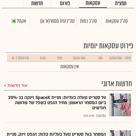
עסקאות
תמצית
פורום
חדשות
סה"כ עסקאות
סה"כ כמות
סה"כ נפח מסחר
(א' ₪)
אקסל
פירוט עסקאות יומיות
מספר
שעת עסקה
מצב
שער עסקה
שינוי
כמות
נפח מסחר ב- ₪
אין עסקאות
חדשות אדובי
עוד חדשות
וול סטריט ננעלה בעליות; מניית SpaceX זינקה בכ-20%
ביום המסחר הראשון; מחיר הנפט בשפל של שלושה
חודשים
12.06.2026
שירות גלובס
המסחר בוול סטריט ננעל בעליות קלות; הנפט זינק, מניית