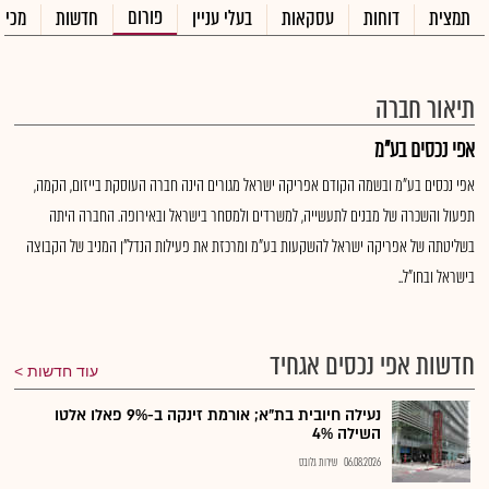
פורום
תמצית
דוחות
עסקאות
בעלי עניין
חדשות
מכיר
תיאור חברה
אפי נכסים בע"מ
אפי נכסים בע"מ ובשמה הקודם אפריקה ישראל מגורים הינה חברה העוסקת בייזום, הקמה,
תפעול והשכרה של מבנים לתעשייה, למשרדים ולמסחר בישראל ובאירופה. החברה היתה
בשליטתה של אפריקה ישראל להשקעות בע"מ ומרכזת את פעילות הנדל"ן המניב של הקבוצה
בישראל ובחו"ל..
חדשות אפי נכסים אגחיד
עוד חדשות
נעילה חיובית בת"א; אורמת זינקה ב-9% פאלו אלטו
השילה 4%
06.08.2026
שירות גלובס