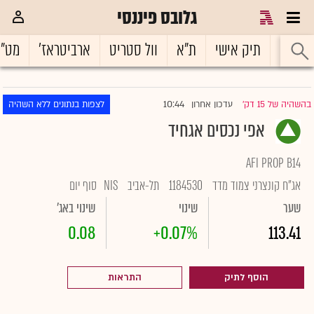
גלובס פיננסי
ראשי
תיק אישי
ת"א
וול סטריט
ארביטראז'
מט"
10:44
בהשהיה של 15 דק'
עדכון אחרון
לצפות בנתונים ללא השהיה
|
אפי נכסים אגחיד
AFI PROP B14
אג"ח קונצרני צמוד מדד
1184530
תל-אביב
NIS
סוף יום
שער
שינוי
שינוי באג'
0.08
+0.07%
113.41
הוסף לתיק
התראות