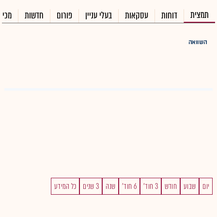
תמצית
דוחות
עסקאות
בעלי עניין
פורום
חדשות
מכיר
השוואה
יום
שבוע
חודש
3 חוד'
6 חוד'
שנה
3 שנים
כל המידע