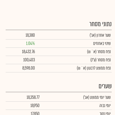
נתוני מסחר
שער אחרון
(אג')
18,380
שינוי באחוזים
1.04%
נפח מסחר
(א` ₪)
18,432.76
נפח מסחר
(ע"נ)
100,403
נפח ממוצע לרבעון (א` ₪)
8,598.00
שערים
שער יומי ממוצע
(אג')
18,358.77
יומי גבוה
18,950
יומי נמוך
17,850