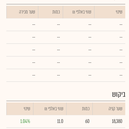
שינוי
₪ שווי באלפי
כמות
שער מכירה
--
--
--
--
--
--
--
--
--
--
--
--
--
--
--
--
--
--
--
--
ביקוש
שער קניה
כמות
₪ שווי באלפי
שינוי
1.04%
11.0
60
18,380