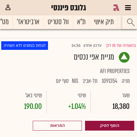
גלובס פיננסי
ראשי
תיק אישי
ת"א
וול סטריט
ארביטראז'
מט"
14:26
בהשהיה של 15 דק'
עדכון אחרון
לצפות בנתונים ללא השהיה
|
מניית אפי נכסים
AFI PROPERTIES
מניה
1091354
תל-אביב
NIS
סוף יום
שער
שינוי
שינוי באג'
190.00
+1.04%
18,380
הוסף לתיק
התראות