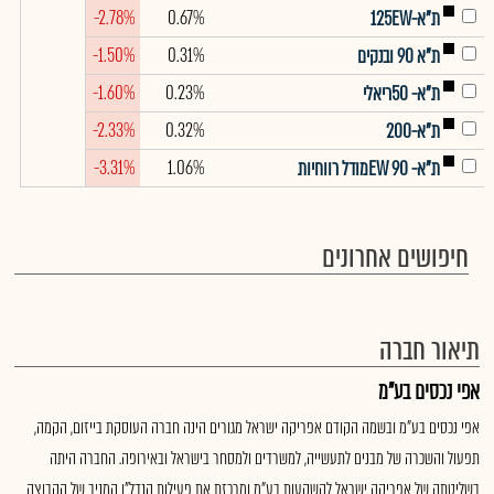
-2.78%
0.67%
ת"א-125EW
-1.50%
0.31%
ת"א 90 ובנקים
-1.60%
0.23%
ת"א- 50ריאלי
-2.33%
0.32%
ת"א-200
-3.31%
1.06%
ת"א- EW 90מודל רווחיות
חיפושים אחרונים
תיאור חברה
אפי נכסים בע"מ
אפי נכסים בע"מ ובשמה הקודם אפריקה ישראל מגורים הינה חברה העוסקת בייזום, הקמה,
תפעול והשכרה של מבנים לתעשייה, למשרדים ולמסחר בישראל ובאירופה. החברה היתה
בשליטתה של אפריקה ישראל להשקעות בע"מ ומרכזת את פעילות הנדל"ן המניב של הקבוצה