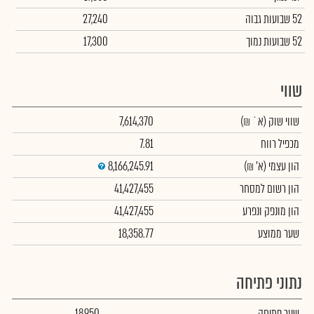
52 שבועות גבוה
27,240
52 שבועות נמוך
17,300
שווי
שווי שוק
(א` ₪)
7,614,370
מכפיל רווח
7.81
הון עצמי
(א' ₪)
8,166,245.91
הון רשום למסחר
41,427,455
הון מונפק ונפרע
41,427,455
שער ממוצע
18,358.77
נתוני פתיחה
שער פתיחה
18,950