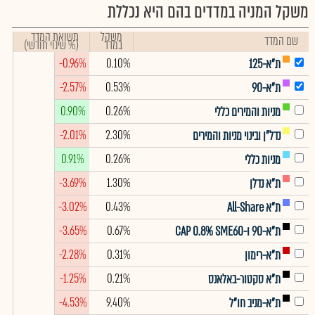
משקל המניה במדדים בהם היא נכללת
משקל
תשואת המדד
שם המדד
במדד
(% שינוי חודשי)
-0.96%
0.10%
ת"א-125
-2.57%
0.53%
ת"א-90
0.90%
0.26%
מניות והמירים כללי
-2.01%
2.30%
נדל"ן ובינוי מניות והמירים
0.91%
0.26%
מניות כללי
-3.69%
1.30%
ת"א נדלן
-3.02%
0.43%
ת"א All-Share
-3.65%
0.67%
ת"א-90 ו-CAP 0.8% SME60
-2.28%
0.31%
ת"א-רימון
-1.25%
0.21%
ת"א סקטור-באלאנס
-4.53%
9.40%
ת"א-מניב חו"ל