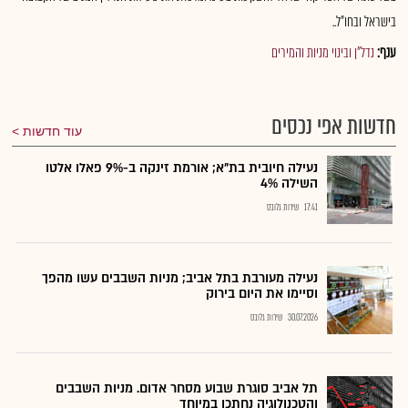
בישראל ובחו"ל..
ענף:
נדל"ן ובינוי מניות והמירים
חדשות אפי נכסים
עוד חדשות
נעילה חיובית בת"א; אורמת זינקה ב-9% פאלו אלטו
השילה 4%
17:41
שירות גלובס
נעילה מעורבת בתל אביב; מניות השבבים עשו מהפך
וסיימו את היום בירוק
30.07.2026
שירות גלובס
תל אביב סוגרת שבוע מסחר אדום. מניות השבבים
והטכנולוגיה נחתכו במיוחד