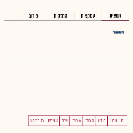
תמצית
עסקאות
החזקות
פורום
השוואה
יום
שבוע
חודש
3 חוד'
6 חוד'
שנה
3 שנים
כל המידע