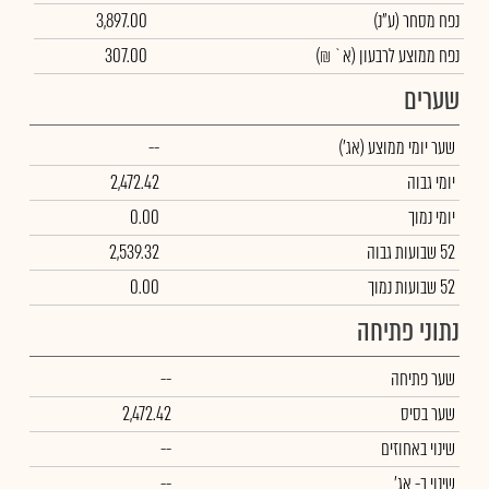
נפח מסחר
(ע"נ)
3,897.00
נפח ממוצע לרבעון (א` ₪)
307.00
שערים
שער יומי ממוצע
(אג')
--
יומי גבוה
2,472.42
יומי נמוך
0.00
52 שבועות גבוה
2,539.32
52 שבועות נמוך
0.00
נתוני פתיחה
שער פתיחה
--
שער בסיס
2,472.42
שינוי באחוזים
--
שינוי
ב- אג'
--