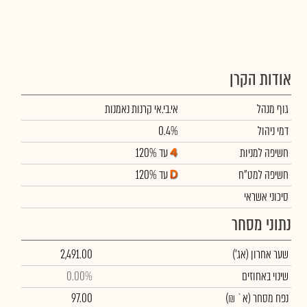
אודות הקרן
גוף מנהל
אי.בי.אי קרנות נאמנות
דמי ניהול
0.4%
חשיפה למניות
עד 120%
חשיפה למט"ח
עד 120%
סיכוני אשראי
נתוני מסחר
שער אחרון
(אג')
2,491.00
שינוי באחוזים
0.00%
נפח מסחר
(א` ₪)
97.00