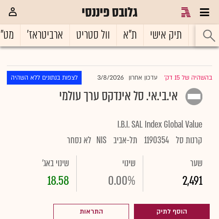
גלובס פיננסי
ראשי
תיק אישי
ת"א
וול סטריט
ארביטראז'
מט"
3/8/2026
בהשהיה של 15 דק'
עדכון אחרון
לצפות בנתונים ללא השהיה
|
אי.בי.אי. סל אינדקס ערך עולמי
I.B.I. SAL Index Global Value
קרנות סל
1190354
תל-אביב
NIS
לא נסחר
שער
שינוי
שינוי באג'
18.58
0.00%
2,491
הוסף לתיק
התראות