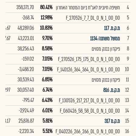
358,371.70
80.41%
4
חשיפה חיובית לאג"ח ביום המסחר האחרון
-268.74
12.98%
5
F_270526_7_7_DL_0_N_1_00_00
98.67
48,289.06
10.83%
6
מ.ק.מ. 117
97.67
43,223.01
9.70%
7
ממשל משתנה 1134
38,256.43
8.58%
8
פיקדון בבנק מסוים
-159.02
7.05%
9
F_270526_175_175_DL_0_N_1_00_00
-3,488.20
7.05%
10
F_140126_364_364_DL_0_N_1_00_00
30,539.43
6.85%
11
פיקדון בבנק מסוים
99.97
30,057.40
6.74%
12
מ.ק.מ. 816
-795.47
6.43%
13
F_130526_217_217_DL_0_N_1_00_00
-2,924.49
6.01%
14
F_060426_58_58_DL_0_N_1_00_00
98.17
25,876.87
5.81%
15
מ.ק.מ 317
-2,220.34
5.51%
16
F_040226_266_266_DL_0_N_1_00_00