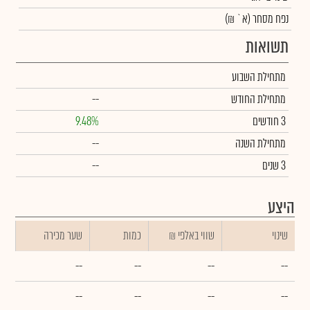
נפח מסחר
(א` ₪)
תשואות
מתחילת השבוע
מתחילת החודש
--
3 חודשים
9.48%
מתחילת השנה
--
3 שנים
--
היצע
שינוי
₪ שווי באלפי
כמות
שער מכירה
--
--
--
--
--
--
--
--