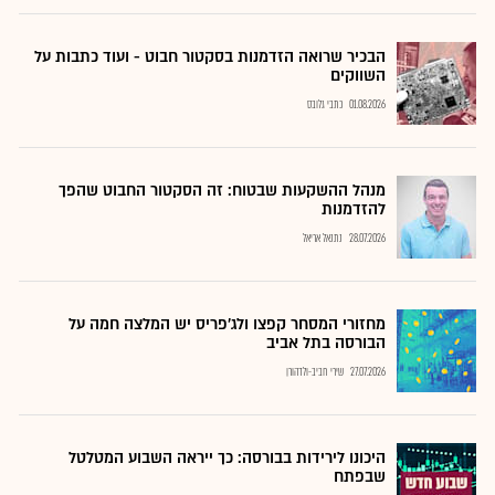
הבכיר שרואה הזדמנות בסקטור חבוט - ועוד כתבות על
השווקים
01.08.2026
כתבי גלובס
מנהל ההשקעות שבטוח: זה הסקטור החבוט שהפך
להזדמנות
28.07.2026
נתנאל אריאל
מחזורי המסחר קפצו ולג'פריס יש המלצה חמה על
הבורסה בתל אביב
27.07.2026
שירי חביב-ולדהורן
היכונו לירידות בבורסה: כך ייראה השבוע המטלטל
שבפתח