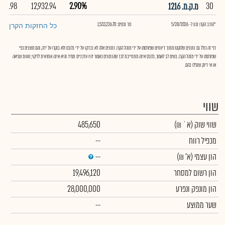
98.98
12,932.94
2.90%
30
מ.ק.מ. 1216
*הרכב הקרן נכון ל- 5/28/2026
סך נכסים: 1,533,226.70
כל החזקות הקרן
דף זה כולל גם נתונים שלוקטו מתוך דיווחים שפורסמו על ידי מנהל הקרן. נתונים אלה לא נבדקו על ידי גלובס ולא בוקרו על ידה, והם מוצגים כפי
שפורסמו על ידי מנהל הקרן. בשים לב לאמור, גלובס אינה מתחייבת לכך שהנתונים כאמור יהיו עדכניים תמיד והיא אינה אחראית לליקוי, טעות שגיאה
או אי דיוק שנפלו בהם.
שווי
שווי שוק
(א` ₪)
485,650
מכפיל רווח
--
הון עצמי
(א' ₪)
--
הון רשום למסחר
19,496,120
הון מונפק ונפרע
28,000,000
שער ממוצע
--