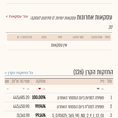
עסקאות אחרונות
עוד עסקאות
עסקאות יומיות:
0
מינימום לעסקה:
20
מספר
שעת עסקה
שער עסקה
שינוי
כמות
נפח מסחר ב- ₪
אין עסקאות
החזקות הקרן
(126)
כל החזקות הקרן
מס'
נייר
אחזקה
שווי (א' ש"ח)
שער
445,685.20
100.00%
1
חשיפה למניות ביום המסחר האחרון
445,450.90
99.94%
2
חשיפה למט"ח ביום המסחר האחרון
31,561.98
99.14%
3
S_070825_365_90_ND_2_Y_1_12_01