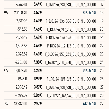
-2,965.81
5.44%
17
F_070126_231_231_DL_0_N_1_00_00
99.97
20,158.40
4.52%
18
מ.ק.מ. 616
-2,389.93
4.49%
19
F_210126_336_336_DL_0_N_1_00_00
-545.56
4.46%
20
F_130526_217_217_DL_0_N_1_00_00
-1,796.19
4.43%
21
F_180226_126_126_DL_0_N_1_00_00
-1,803.83
4.43%
22
F_180226_112_112_DL_0_N_1_00_00
-2,326.82
4.43%
23
F_310326_253_253_DL_0_N_1_00_00
-2,201.00
4.38%
24
F_140126_280_280_DL_0_N_1_00_00
99.77
18,852.90
4.23%
25
מ.ק.מ. 916
-1,978.11
3.99%
26
F_140126_315_315_DL_0_N_1_00_00
-2,098.42
3.87%
27
F_070126_231_231_DL_0_N_1_00_00
-1,299.59
3.06%
28
F_250226_147_147_DL_0_N_1_00_00
97.89
13,232.00
2.97%
29
מ.ק.מ. 417