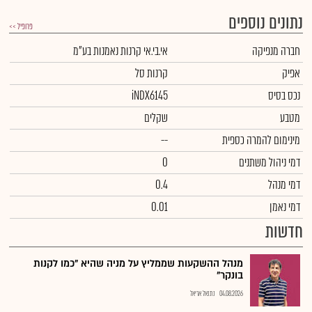
נתונים נוספים
פרופיל >>
חברה מנפיקה
אי.בי.אי קרנות נאמנות בע"מ
אפיק
קרנות סל
נכס בסיס
iNDX6145
מטבע
שקלים
מינימום להמרה כספית
--
דמי ניהול משתנים
0
דמי מנהל
0.4
דמי נאמן
0.01
חדשות
מנהל ההשקעות שממליץ על מניה שהיא "כמו לקנות
בונקר"
04.08.2026
נתנאל אריאל