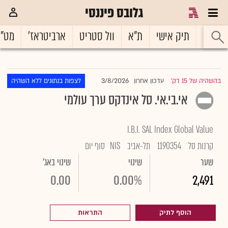
גלובס פיננסי
ראשי
תיק אישי
ת"א
וול סטריט
ארביטראז'
מט"
3/8/2026
בהשהיה של 15 דק'
עדכון אחרון
לצפות בנתונים ללא השהיה
|
אי.בי.אי. סל אינדקס ערך עולמי
I.B.I. SAL Index Global Value
קרנות סל
1190354
תל-אביב
NIS
סוף יום
שער
שינוי
שינוי באג'
0.00
0.00%
2,491
הוסף לתיק
התראות