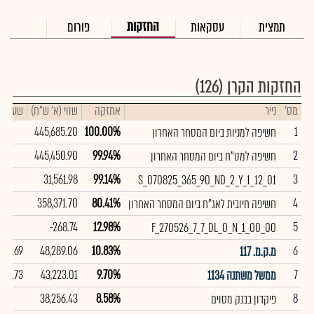
החזקות
תמצית
עסקאות
פורום
החזקות הקרן
(126)
מס'
נייר
אחזקה
שווי (א' ש"ח)
שער
445,685.20
100.00%
1
חשיפה למניות ביום המסחר האחרון
445,450.90
99.94%
2
חשיפה למט"ח ביום המסחר האחרון
31,561.98
99.14%
3
S_070825_365_90_ND_2_Y_1_12_01
358,371.70
80.41%
4
חשיפה חיובית לאג"ח ביום המסחר האחרון
-268.74
12.98%
5
F_270526_7_7_DL_0_N_1_00_00
98.69
48,289.06
10.83%
6
מ.ק.מ. 117
97.73
43,223.01
9.70%
7
ממשל משתנה 1134
38,256.43
8.58%
8
פיקדון בבנק מסוים