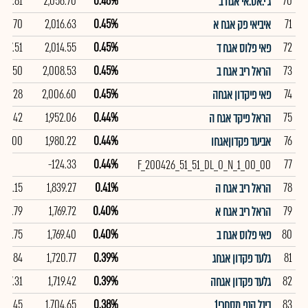
109.81
2,056.70
0.46%
70
ג'י.אס.אי אגח ב
107.70
2,016.63
0.45%
71
איביאי פק אגח א
107.51
2,014.55
0.45%
72
פאי פלוס אגח ד
107.50
2,008.53
0.45%
73
הראל ריב אגח ב
101.28
2,006.60
0.45%
74
פאי פיקדון אגחה
102.42
1,952.06
0.44%
75
הראל פיקד אגח ה
102.00
1,980.22
0.44%
76
אביעד פקדוןאגחו
-124.33
0.44%
77
F_200426_51_51_DL_0_N_1_00_00
104.15
1,839.27
0.41%
78
הראל ריב אגח ה
108.79
1,769.72
0.40%
79
הראל ריב אגח א
108.75
1,769.40
0.40%
80
פאי פלוס אגח ב
107.84
1,720.77
0.39%
81
גלעד פקדון אגחג
107.31
1,719.42
0.39%
82
גלעד פקדון אגחה
,037.45
1,704.65
0.38%
83
בינל הנפ מסחרי1