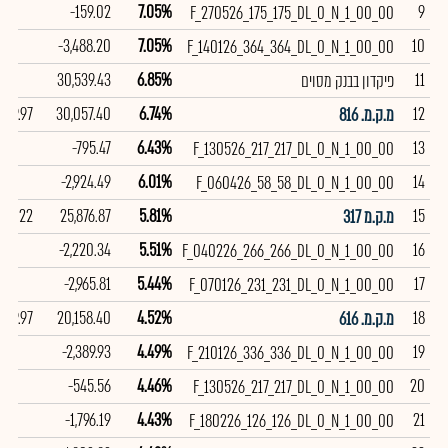
-159.02
7.05%
9
F_270526_175_175_DL_0_N_1_00_00
-3,488.20
7.05%
10
F_140126_364_364_DL_0_N_1_00_00
30,539.43
6.85%
11
פיקדון בבנק מסוים
99.97
30,057.40
6.74%
12
מ.ק.מ. 816
-795.47
6.43%
13
F_130526_217_217_DL_0_N_1_00_00
-2,924.49
6.01%
14
F_060426_58_58_DL_0_N_1_00_00
98.22
25,876.87
5.81%
15
מ.ק.מ 317
-2,220.34
5.51%
16
F_040226_266_266_DL_0_N_1_00_00
-2,965.81
5.44%
17
F_070126_231_231_DL_0_N_1_00_00
99.97
20,158.40
4.52%
18
מ.ק.מ. 616
-2,389.93
4.49%
19
F_210126_336_336_DL_0_N_1_00_00
-545.56
4.46%
20
F_130526_217_217_DL_0_N_1_00_00
-1,796.19
4.43%
21
F_180226_126_126_DL_0_N_1_00_00