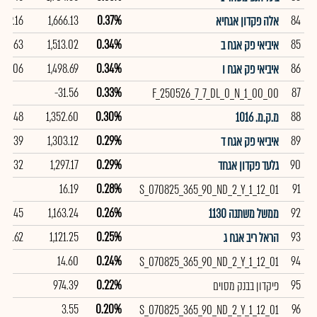
109.16
1,666.13
0.37%
84
אלה פקדון אגחיא
105.63
1,513.02
0.34%
85
איביאי פק אגח ב
102.06
1,498.69
0.34%
86
איביאי פק אגח ו
-31.56
0.33%
87
F_250526_7_7_DL_0_N_1_00_00
99.48
1,352.60
0.30%
88
מ.ק.מ. 1016
105.39
1,303.12
0.29%
89
איביאי פק אגח ד
107.32
1,297.17
0.29%
90
גלעד פקדון אגחד
16.19
0.28%
91
S_070825_365_90_ND_2_Y_1_12_01
99.45
1,163.24
0.26%
92
ממשל משתנה 1130
105.62
1,121.25
0.25%
93
הראל ריב אגח ג
14.60
0.24%
94
S_070825_365_90_ND_2_Y_1_12_01
974.39
0.22%
95
פיקדון בבנק מסוים
3.55
0.20%
96
S_070825_365_90_ND_2_Y_1_12_01