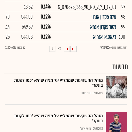
13.32
0.14%
97
S_070825_365_90_ND_2_Y_1_12_01
109.70
544.50
0.12%
98
אלה פקדון אגח י
113.14
549.39
0.12%
99
גלעד פקדון אגחא
114.25
544.03
0.12%
100
ג'י.אס.אי אגח א
*הרכב הקרן נכון ל- 5/28/2026
סך נכסים: 2,180,460.96
2 /
1
חדשות
מנהל ההשקעות שממליץ על מניה שהיא "כמו לקנות
בונקר"
08.08.2026
כתבי גלובס
מנהל ההשקעות שממליץ על מניה שהיא "כמו לקנות
בונקר"
04.08.2026
נתנאל אריאל