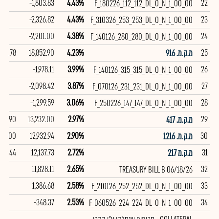
-1,803.83
4.43%
22
F_180226_112_112_DL_0_N_1_00_00
-2,326.82
4.43%
23
F_310326_253_253_DL_0_N_1_00_00
-2,201.00
4.38%
24
F_140126_280_280_DL_0_N_1_00_00
99.78
18,852.90
4.23%
25
מ.ק.מ. 916
-1,978.11
3.99%
26
F_140126_315_315_DL_0_N_1_00_00
-2,098.42
3.87%
27
F_070126_231_231_DL_0_N_1_00_00
-1,299.59
3.06%
28
F_250226_147_147_DL_0_N_1_00_00
97.90
13,232.00
2.97%
29
מ.ק.מ. 417
99.00
12,932.94
2.90%
30
מ.ק.מ. 1216
98.44
12,137.73
2.72%
31
מ.ק.מ 217
11,828.11
2.65%
32
TREASURY BILL B 06/18/26
-1,386.68
2.58%
33
F_210126_252_252_DL_0_N_1_00_00
-348.37
2.53%
34
F_060526_224_224_DL_0_N_1_00_00