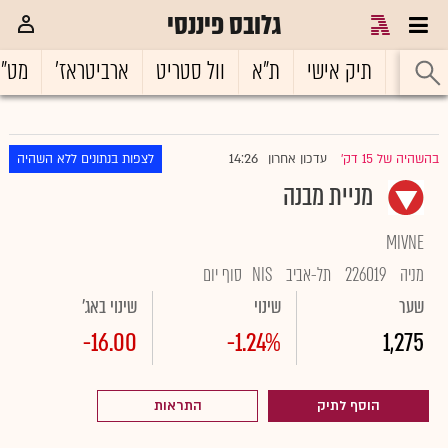
גלובס פיננסי
ראשי
תיק אישי
ת"א
וול סטריט
ארביטראז'
מט"
14:26
בהשהיה של 15 דק'
עדכון אחרון
לצפות בנתונים ללא השהיה
|
מניית מבנה
MIVNE
מניה
226019
תל-אביב
NIS
סוף יום
שער
שינוי
שינוי באג'
-16.00
-1.24%
1,275
הוסף לתיק
התראות