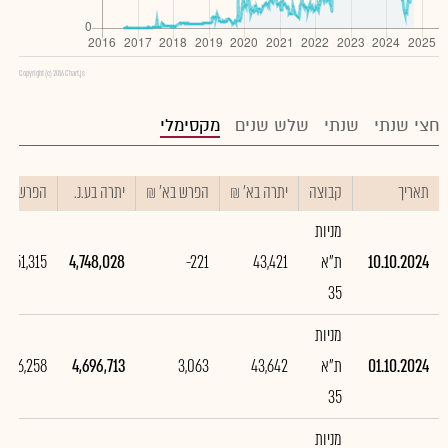
Copyright (c) 2016 Chart.js
חצי שנתי
שנתי
שלש שנים
מקסימלי
תאריך
קבוצה
יתרה בא' ₪
הפרש בא' ₪
יתרה בע.נ.
הפרש בע.נ
מניות
10.10.2024
ת"א
43,421
-221
4,748,028
51,315
35
מניות
01.10.2024
ת"א
43,642
3,063
4,696,713
356,258
35
מניות