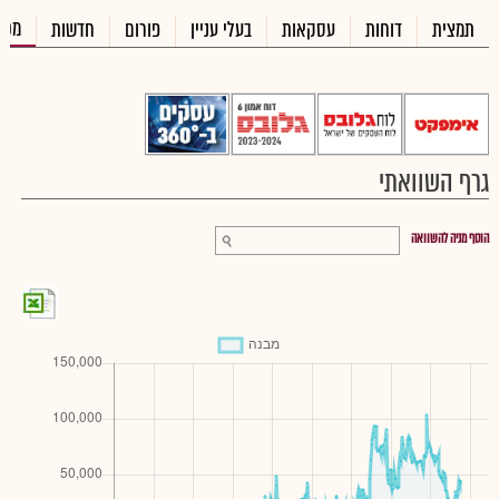
מכי
תמצית
דוחות
עסקאות
בעלי עניין
פורום
חדשות
גרף השוואתי
הוסף מניה להשוואה