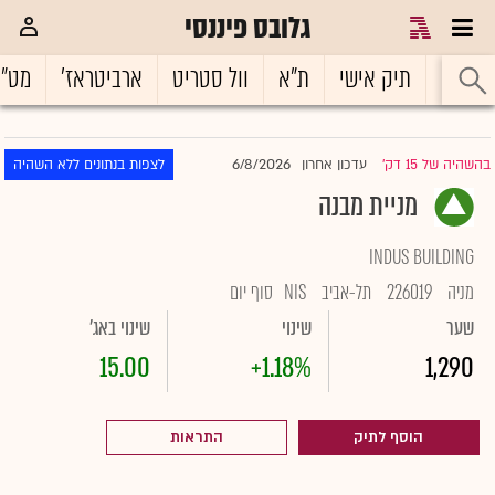
גלובס פיננסי
ראשי
תיק אישי
ת"א
וול סטריט
ארביטראז'
מט"
6/8/2026
בהשהיה של 15 דק'
עדכון אחרון
לצפות בנתונים ללא השהיה
|
מניית מבנה
INDUS BUILDING
מניה
226019
תל-אביב
NIS
סוף יום
שער
שינוי
שינוי באג'
15.00
+1.18%
1,290
הוסף לתיק
התראות