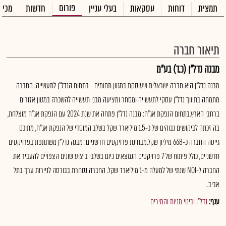
פורום
תמצית
דוחות
עסקאות
בעלי עניין
חדשות
מכיר
תיאור חברה
מבנה נדל"ן (כ.ד) בע"מ
מבנה נדל"ן היא חברה ישראלית שעוסקת במגוון תחומים - בתחום הנדל"ן לתעשייה: החברה
מתמחה בתיווך נדל"ן עסקי לתעשייה ומסחר ומציעה מבני תעשייה להשכרה במגוון אזורים
ברחבי הארץ.בתחום הנפקת אג"ח: מבנה נדל"ן פתחה את שנת 2024 עם הנפקת אג"ח מוצלחת,
בה זכתה לביקושים גבוהים של כ-1.5 מיליארד שקל בשלב המוסדי של הנפקת אג"ח, מתוכם
גייסה החברה כ-668 מיליון שקל.מבחינת פרויקטים חדשניים: מבנה נדל"ן משתתפת בפרויקטים
חדשניים, כולל פיתוח של 7 פרויקטים הנמצאים כיום בשלבי ביצוע שונים הצפויים להעביר את
החברה ל-NOI שנתי של למעלה מ-1 מיליארד שקל. החברה נסחרת בבורסה לניירות ערך בתל
אביב..
ענף:
נדל"ן ובינוי מניות והמירים