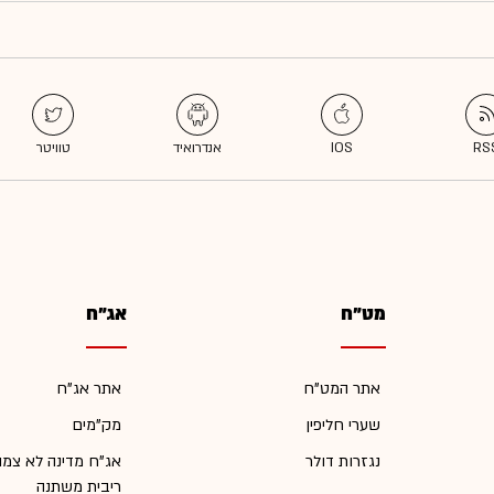
מט"ח
אג"ח
אתר המט"ח
אתר אג"ח
שערי חליפין
מק"מים
נגזרות דולר
אג"ח מדינה לא צמו
ריבית משתנה