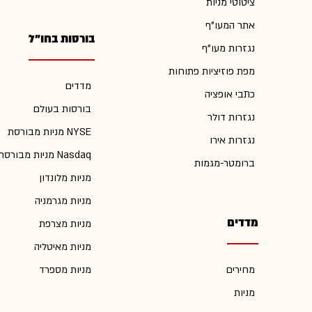
ציטוטי מניות
אתר המעו"ף
בורסות בחו"ל
נגזרות מעו"ף
מפת פוזיציות פתוחות
מדדים
כתבי אופציה
בורסות בעולם
נגזרות דולר
מניות מבורסת NYSE
נגזרות אירו
מניות מבורסת Nasdaq
ברומטר-מגמות
מניות מלונדון
מניות מגרמניה
מדדים
מניות מצרפת
מניות מאיטליה
מחירים
מניות מספרד
מניות