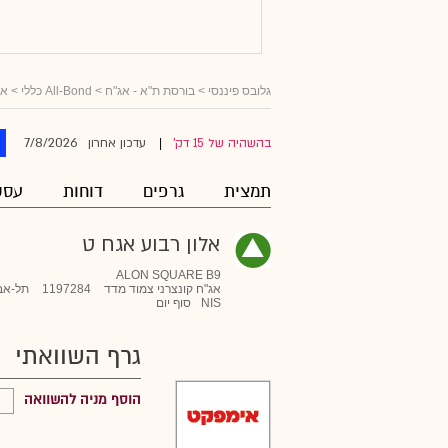
גלובס פיננסי
>
בורסת ת"א - אג"ח
>
All-Bond כללי
>
אג
7/8/2026
בהשהיה של 15 דק'
עדכון אחרון
|
תמצית
גרפים
דוחות
עסק
אלון רבוע אגח ט
ALON SQUARE B9
אג"ח קונצרני צמוד מדד
1197284
תל-אב
NIS
סוף יום
גרף השוואתי
הוסף מניה להשוואה