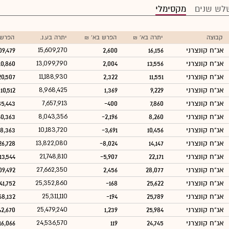
לש שנים
מקסימלי
קבוצה
יתרה בא' ₪
הפרש בא' ₪
יתרה בע.נ.
הפרש 
אג"ח קונצרני
16,156
2,600
15,609,270
09,479
אג"ח קונצרני
13,556
2,004
13,099,790
10,860
אג"ח קונצרני
11,551
2,322
11,188,930
20,507
אג"ח קונצרני
9,229
1,369
8,968,425
310,512
אג"ח קונצרני
7,860
-400
7,657,913
5,443
אג"ח קונצרני
8,260
-2,196
8,043,356
40,363
אג"ח קונצרני
10,456
-3,691
10,183,720
38,363
אג"ח קונצרני
14,147
-8,024
13,822,080
26,728
אג"ח קונצרני
22,171
-5,907
21,748,810
13,544
אג"ח קונצרני
28,077
2,456
27,662,350
09,492
אג"ח קונצרני
25,622
-168
25,352,860
41,752
אג"ח קונצרני
25,789
-194
25,311,110
68,132
אג"ח קונצרני
25,984
1,239
25,479,240
42,670
אג"ח קונצרני
24,745
119
24,536,570
16,066