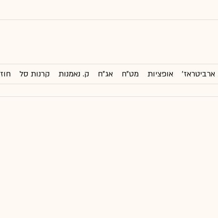
ארביטראז'
אופציות
מט"ח
אג"ח
ק. נאמנות
קרנות סל
חוזי