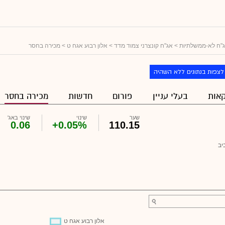
"ח לא-ממשלתיות
>
אג"ח קונצרני צמוד מדד
>
אלון רבוע אגח ט
> מכירה בחסר
לצפות בנתונים ללא השהיה
אות
בעלי עניין
פורום
חדשות
מכירה בחסר
שער
שינוי
שינוי באג'
0.06
+0.05%
110.15
יב