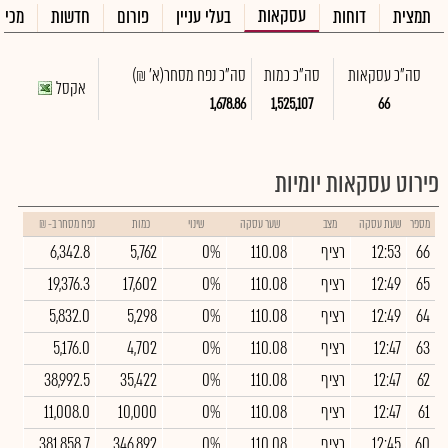
עסקאות
תמצית
דוחות
בעלי עניין
פורום
חדשות
מכיר
סה"כ עסקאות
סה"כ כמות
סה"כ נפח מסחר
(א' ₪)
אקסל
1,678.86
1,525,107
66
פירוט עסקאות יומיות
מספר
שעת עסקה
מצב
שער עסקה
שינוי
כמות
נפח מסחר ב- ₪
66
12:53
רציף
110.08
0%
5,762
6,342.8
65
12:49
רציף
110.08
0%
17,602
19,376.3
64
12:49
רציף
110.08
0%
5,298
5,832.0
63
12:47
רציף
110.08
0%
4,702
5,176.0
62
12:47
רציף
110.08
0%
35,422
38,992.5
61
12:47
רציף
110.08
0%
10,000
11,008.0
60
12:45
רציף
110.08
0%
346,892
381,858.7