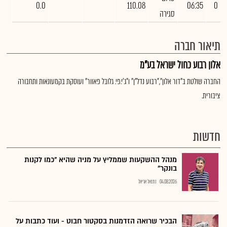
0.0
110.08
06:35
0
סגירה
תיאור חברה
אלון רבוע כחול ישראל בע"מ
החברה שולטת ב"דור אלון","רבוע נדל"ן" ו"ג'י.פי. גלובל פאוור" ועוסקת בקמעונאות ותחבורה
ציבורית.
חדשות
מנהל ההשקעות שממליץ על מניה שהיא "כמו לקנות
בונקר"
04.08.2026
נתנאל אריאל
הבכיר שרואה הזדמנות בסקטור חבוט - ועוד כתבות על