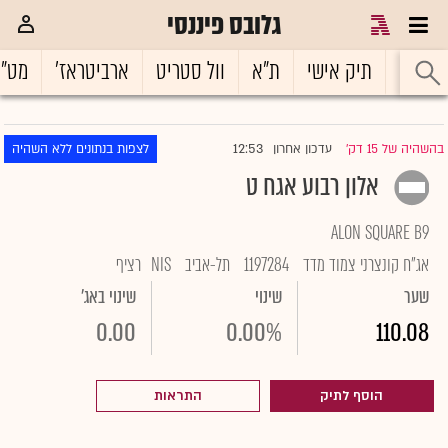
גלובס פיננסי
ראשי
תיק אישי
ת"א
וול סטריט
ארביטראז'
מט"
12:53
בהשהיה של 15 דק'
עדכון אחרון
לצפות בנתונים ללא השהיה
|
אלון רבוע אגח ט
ALON SQUARE B9
אג"ח קונצרני צמוד מדד
1197284
תל-אביב
NIS
רציף
שער
שינוי
שינוי באג'
0.00
0.00%
110.08
הוסף לתיק
התראות