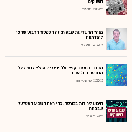
השווקים
01.08.2026
כתבי גלובס
מנהל ההשקעות שבטוח: זה הסקטור החבוט שהפך
להזדמנות
28.07.2026
נתנאל אריאל
מחזורי המסחר קפצו ולג'פריס יש המלצה חמה על
הבורסה בתל אביב
27.07.2026
שירי חביב-ולדהורן
היכונו לירידות בבורסה: כך ייראה השבוע המטלטל
שבפתח
27.07.2026
רם מורי