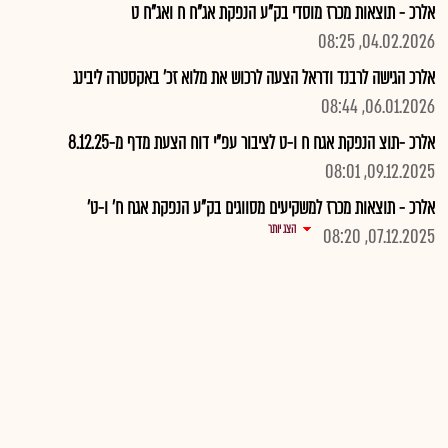
אלרכ - תוצאות מכרז מוסדי בק"ע הנפקת אג"ח ח ואג"ח ט
04.02.2026, 08:25
אלרכ הגישה לרבנד ודראל הצעה לרכוש את מלוא זכ' באקסטרה ליבינג
06.01.2026, 08:44
אלרכ -תוצ הנפקת אגח ח ו-ט לציבור עפ"י דוח הצעת מדף מ-8.12.25
09.12.2025, 08:01
אלרכ - תוצאות מכרז למשקיעים מסווגים בק"ע הנפקת אגח ח' ו-ט'
הצג יותר
07.12.2025, 08:20