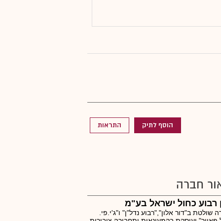
הוסף לתיק
התראות
ור חברה
 רבוע כחול ישראל בע"מ
 שולטת ב"דור אלון","רבוע נדל"ן" ו"ג'י.פי.
 פאוור" ועוסקת בקמעונאות ותחבורה ציבורית.