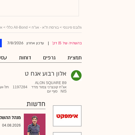
גלובס פיננסי
>
בורסת ת"א - אג"ח
>
All-Bond כללי
>
אג
7/8/2026
בהשהיה של 15 דק'
עדכון אחרון
|
תמצית
גרפים
דוחות
עסק
אלון רבוע אגח ט
ALON SQUARE B9
אג"ח קונצרני צמוד מדד
1197284
תל-אב
NIS
סוף יום
חדשות
מנהל ההשקעו
04.08.2026