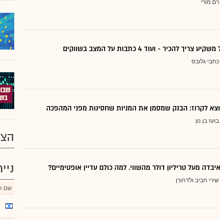
רם מורי
ריך להכיר - ועוד 4 כתבות על המצב בשווקים
כתבי גלובס
בועז בן נון
הצע
ניי
יבדה מעל טריליון דולר מהשווי. למה כולם עדיין אופטימיים?
שירי חביב ולדהורן
שם הנ