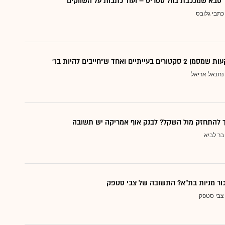
סבא שמככבת בוול סטריט – ועוד כתבות על השווקים
כתבי גלובס
עייתיים ואחד ש"חייבים להיות בו"
נתנאל אריאל
ך להתחזק מול השקל? לבנק אוף אמריקה יש תשובה
בר לביא
כור מניות בת"א? התשובה של צבי סטפק
צבי סטפק