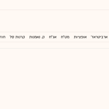
ארביטראז'
אופציות
מט"ח
אג"ח
ק. נאמנות
קרנות סל
חוזי