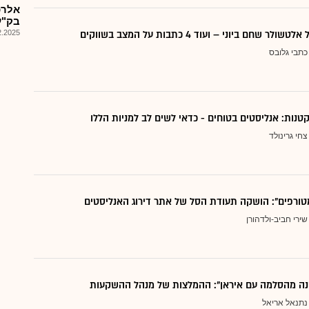
אלרכ
בק"ע
 שחם ביוני – ועוד 4 כתבות על המצב בשווקים
025, 08:20
כתבי גלובס
צחי גרינולד
טורפים": הושקה תעודת הסל של אתר דירוג האנליסטים
שירי חביב-ולדהורן
נה מהסלמה עם איראן": ההמלצות של מנהל ההשקעות
נתנאל אריאל