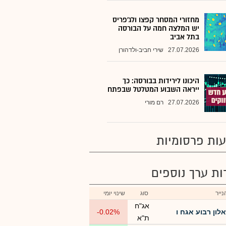
מחזורי המסחר קפצו ולג'פריס
יש המלצה חמה על הבורסה
בתל אביב
27.07.2026
שירי חביב-ולדהורן
היכונו לירידות בבורסה: כך
ייראה השבוע המטלטל שבפתח
27.07.2026
רם מורי
ות פרסומיות
רות ערך נוספים
ייר
סוג
שינוי יומי
אג"ח
אלון רבוע אגח ו
-0.02%
ת"א