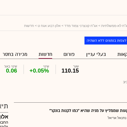
"ח לא-ממשלתיות
>
אג"ח קונצרני צמוד מדד
>
אלון רבוע אגח ט
> חדשות
לצפות בנתונים ללא השהיה
אות
בעלי עניין
פורום
חדשות
מכירה בחסר
שער
שינוי
שינוי באג'
0.06
+0.05%
110.15
יב
תיא
ת שממליץ על מניה שהיא "כמו לקנות בונקר"
אלון
נתנאל אריאל
החברה
גלובל