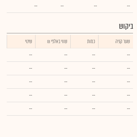
--
--
--
--
ביקוש
שער קניה
כמות
₪ שווי באלפי
שינוי
--
--
--
--
--
--
--
--
--
--
--
--
--
--
--
--
--
--
--
--