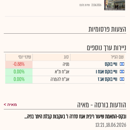
22.06.2026
שירות גלובס
הצעות פרסומיות
ניירות ערך נוספים
שם הנייר
סוג
שינוי יומי
וויי בוקס
מניה
-0.88%
וויי בוקס אגח ו
אג"ח ת"א
0.00%
וויי בוקס אג ז
אג"ח להמרה
0.00%
הודעות בורסה - מאיה
מאיה
ובקס-התאמת שיעור ריבית אגח סדרה ו' בעקבות קבלת היתר בניה...
18.06.2026, 13:21