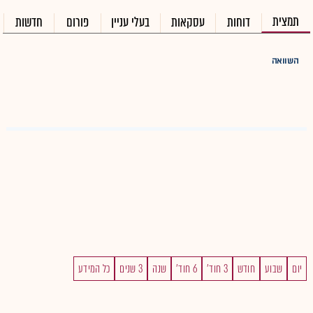
תמצית
דוחות
עסקאות
בעלי עניין
פורום
חדשות
השוואה
יום
שבוע
חודש
3 חוד'
6 חוד'
שנה
3 שנים
כל המידע