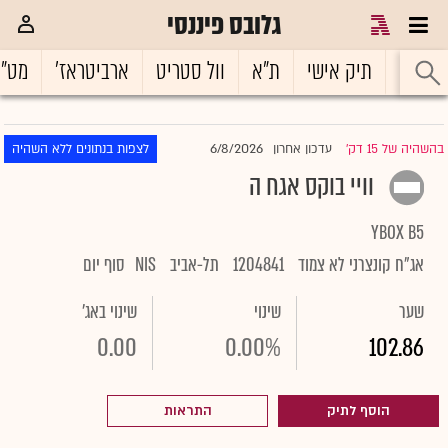
גלובס פיננסי
ראשי
תיק אישי
ת"א
וול סטריט
ארביטראז'
מט"
6/8/2026
בהשהיה של 15 דק'
עדכון אחרון
לצפות בנתונים ללא השהיה
|
וויי בוקס אגח ה
YBOX B5
אג"ח קונצרני לא צמוד
1204841
תל-אביב
NIS
סוף יום
שער
שינוי
שינוי באג'
0.00
0.00%
102.86
הוסף לתיק
התראות