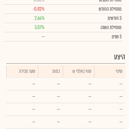
מתחילת החודש
-0.82%
3 חודשים
2.64%
מתחילת השנה
3.07%
3 שנים
--
היצע
שינוי
₪ שווי באלפי
כמות
שער מכירה
--
--
--
--
--
--
--
--
--
--
--
--
--
--
--
--