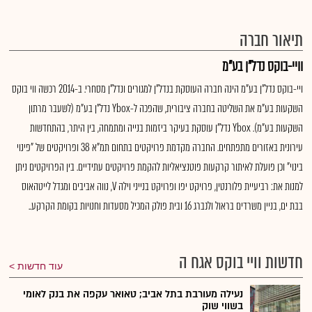
תיאור חברה
וויי-בוקס נדל"ן בע"מ
ויי-בוקס נדל"ן בע"מ הינה חברה העוסקת בנדל"ן למגורים ונדל"ן מסחרי. ב-2014 רכשה ווי בוקס
השקעות בע"מ את השליטה בחברה ציבורית, שהפכה ל-Ybox נדל"ן בע"מ (לשעבר מרתון
השקעות בע"מ). Ybox נדל"ן עוסקת בעיקר ביזמות בנייה ומתמחה, בין היתר, בהתחדשות
עירונית באזורים מתפתחים. החברה מקדמת פרויקטים בתחום תמ"א 38 ופרויקטים של "פינוי
בינוי" וכן פועלת לאיתור קרקעות פוטנציאליות להקמת פרויקטים עתידיים. בין הפרויקטים ניתן
למנות את: רביעיית פלורנטין, פרויקט יפו ופרויקט בנייני וילה V, נווה אביבים ומגדל לייטהאוס
בבת ים, בניין משרדים בראול ולנברג 16 ובית פולק המכיל מסעדות וחנויות בקומת הקרקע..
חדשות וויי בוקס אגח ה
עוד חדשות
נעילה מעורבת בתל אביב; טאואר עקפה את בנק לאומי
בשווי שוק