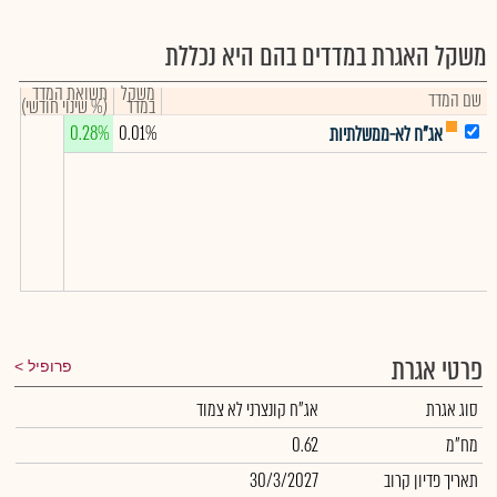
משקל האגרת במדדים בהם היא נכללת
משקל
תשואת המדד
שם המדד
במדד
(% שינוי חודשי)
0.28%
0.01%
אג"ח לא-ממשלתיות
פרטי אגרת
פרופיל
סוג אגרת
אג"ח קונצרני לא צמוד
מח"מ
0.62
תאריך פדיון קרוב
30/3/2027