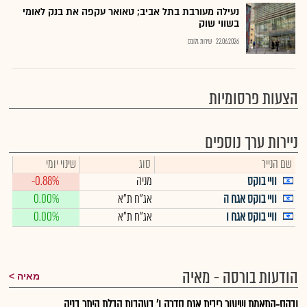
נעילה מעורבת בתל אביב; טאואר עקפה את בנק לאומי
בשווי שוק
22.06.2026
שירות גלובס
הצעות פרסומיות
ניירות ערך נוספים
שם הנייר
סוג
שינוי יומי
וויי בוקס
מניה
-0.88%
וויי בוקס אגח ה
אג"ח ת"א
0.00%
וויי בוקס אגח ו
אג"ח ת"א
0.00%
הודעות בורסה - מאיה
מאיה
ובקס-התאמת שיעור ריבית אגח סדרה ו' בעקבות קבלת היתר בניה...