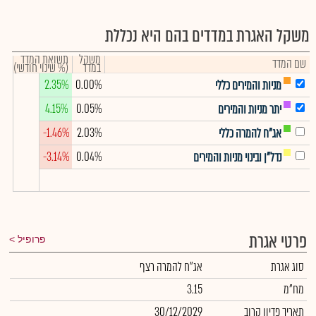
משקל האגרת במדדים בהם היא נכללת
משקל
תשואת המדד
שם המדד
במדד
(% שינוי חודשי)
2.35%
0.00%
מניות והמירים כללי
4.15%
0.05%
יתר מניות והמירים
-1.46%
2.03%
אג"ח להמרה כללי
-3.14%
0.04%
נדל"ן ובינוי מניות והמירים
פרטי אגרת
פרופיל
סוג אגרת
אג"ח להמרה רצף
מח"מ
3.15
תאריך פדיון קרוב
30/12/2029