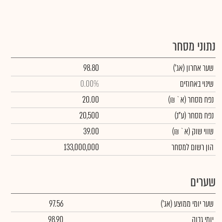
נתוני מסחר
שער אחרון
(אג')
98.80
שינוי באחוזים
0.00%
נפח מסחר
(א` ₪)
20.00
נפח מסחר
(ע"נ)
20,500
שווי שוק
(א` ₪)
39.00
הון רשום למסחר
133,000,000
שערים
שער יומי ממוצע
(אג')
97.56
יומי גבוה
98.90