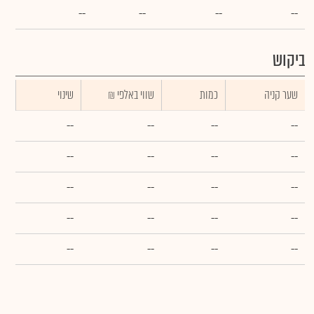
--
--
--
--
ביקוש
שער קניה
כמות
₪ שווי באלפי
שינוי
--
--
--
--
--
--
--
--
--
--
--
--
--
--
--
--
--
--
--
--