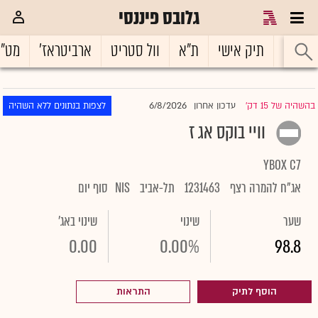
גלובס פיננסי
ראשי
תיק אישי
ת"א
וול סטריט
ארביטראז'
מט"
6/8/2026
בהשהיה של 15 דק'
עדכון אחרון
לצפות בנתונים ללא השהיה
|
וויי בוקס אג ז
YBOX C7
אג"ח להמרה רצף
1231463
תל-אביב
NIS
סוף יום
שער
שינוי
שינוי באג'
0.00
0.00%
98.8
הוסף לתיק
התראות