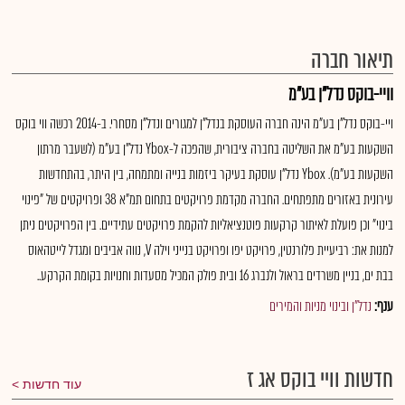
תיאור חברה
וויי-בוקס נדל"ן בע"מ
ויי-בוקס נדל"ן בע"מ הינה חברה העוסקת בנדל"ן למגורים ונדל"ן מסחרי. ב-2014 רכשה ווי בוקס
השקעות בע"מ את השליטה בחברה ציבורית, שהפכה ל-Ybox נדל"ן בע"מ (לשעבר מרתון
השקעות בע"מ). Ybox נדל"ן עוסקת בעיקר ביזמות בנייה ומתמחה, בין היתר, בהתחדשות
עירונית באזורים מתפתחים. החברה מקדמת פרויקטים בתחום תמ"א 38 ופרויקטים של "פינוי
בינוי" וכן פועלת לאיתור קרקעות פוטנציאליות להקמת פרויקטים עתידיים. בין הפרויקטים ניתן
למנות את: רביעיית פלורנטין, פרויקט יפו ופרויקט בנייני וילה V, נווה אביבים ומגדל לייטהאוס
בבת ים, בניין משרדים בראול ולנברג 16 ובית פולק המכיל מסעדות וחנויות בקומת הקרקע..
ענף:
נדל"ן ובינוי מניות והמירים
חדשות וויי בוקס אג ז
עוד חדשות