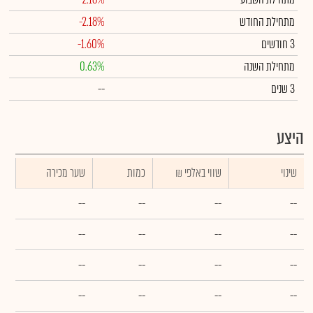
מתחילת החודש
-2.18%
3 חודשים
-1.60%
מתחילת השנה
0.63%
3 שנים
--
היצע
שינוי
₪ שווי באלפי
כמות
שער מכירה
--
--
--
--
--
--
--
--
--
--
--
--
--
--
--
--