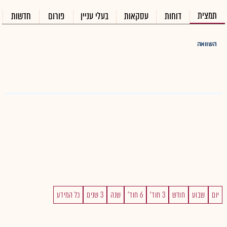
תמצית
דוחות
עסקאות
בעלי עניין
פורום
חדשות
השוואה
יום
שבוע
חודש
3 חוד'
6 חוד'
שנה
3 שנים
כל המידע