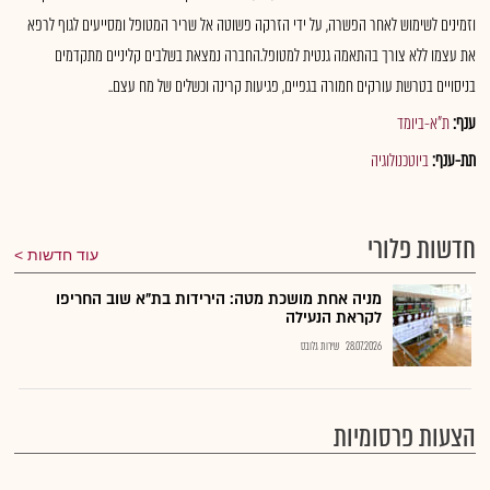
וזמינים לשימוש לאחר הפשרה, על ידי הזרקה פשוטה אל שריר המטופל ומסייעים לגוף לרפא
את עצמו ללא צורך בהתאמה גנטית למטופל.החברה נמצאת בשלבים קליניים מתקדמים
בניסויים בטרשת עורקים חמורה בגפיים, פגיעות קרינה וכשלים של מח עצם..
ענף:
ת"א-ביומד
תת-ענף:
ביוטכנולוגיה
חדשות פלורי
עוד חדשות
מניה אחת מושכת מטה: הירידות בת"א שוב החריפו
לקראת הנעילה
28.07.2026
שירות גלובס
הצעות פרסומיות