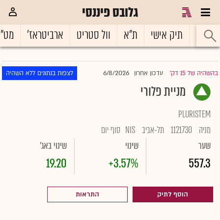
גלובס פיננסי
ראשי
תיק אישי
ת"א
וול סטריט
ארביטראז'
מט"
6/8/2026
בהשהיה של 15 דק'
עדכון אחרון
לצפות בנתונים ללא השהיה
|
מניית פלורי
PLURISTEM
מניה
1121730
תל-אביב
NIS
סוף יום
שער
שינוי
שינוי באג'
19.20
+3.57%
557.3
הוסף לתיק
התראות