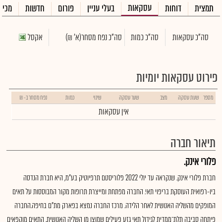
עסקאות
תמצית
דוחות
בעלי עניין
פורום
חדשות
מכיר
סה"כ עסקאות
סה"כ כמות
סה"כ נפח מסחר
(א' ₪)
אקסל
פירוט עסקאות יומיות
מספר
שעת עסקה
מצב
שער עסקה
שינוי
כמות
נפח מסחר ב- ₪
אין עסקאות
תיאור חברה
פלורי אינק.
חברת פלורי אינק. שנקראה עד יולי 2022 פלוריסטם תרפיוטיק בע"מ, היא חברת הנדסה
ביו-רפואית העוסקת בריפוי תאי. החברה מפתחת ומייצרת תרופות מקור המבוססות על תאים
המופקים מהשליה האנושית לאחר הלידה. מרכז החברה נמצא בפארק מת"ם בחיפה.החברה
פיתחה סביבה תלת־ממדית לגידול תאי גזע פעילים שמוצו מן השליה האנושית. התאים מוקפאים