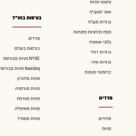
ציטוטי מניות
אתר המעו"ף
בורסות בחו"ל
נגזרות מעו"ף
מפת פוזיציות פתוחות
מדדים
כתבי אופציה
בורסות בעולם
נגזרות דולר
מניות מבורסת NYSE
נגזרות אירו
מניות מבורסת Nasdaq
ברומטר-מגמות
מניות מלונדון
מניות מגרמניה
מדדים
מניות מצרפת
מניות מאיטליה
מחירים
מניות מספרד
מניות