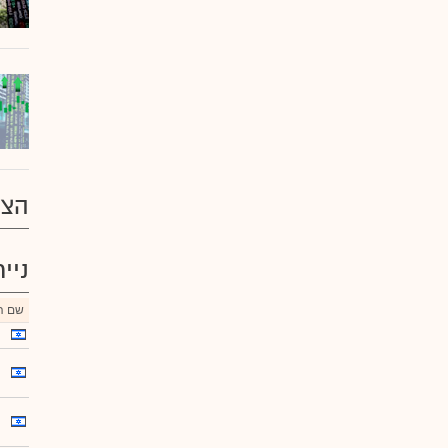
הצע
ניי
שם הנ