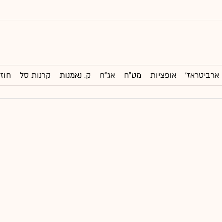
ארביטראז'
אופציות
מט"ח
אג"ח
ק. נאמנות
קרנות סל
חוזי