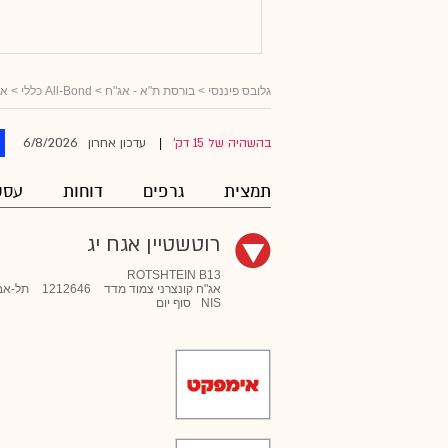
גלובס פיננסי
>
בורסת ת"א - אג"ח
>
All-Bond כללי
>
אג
6/8/2026
בהשהיה של 15 דק'
עדכון אחרון
|
תמצית
גרפים
דוחות
עסק
רוטשטיין אגח יג
ROTSHTEIN B13
אג"ח קונצרני צמוד מדד
1212646
תל-אב
NIS
סוף יום