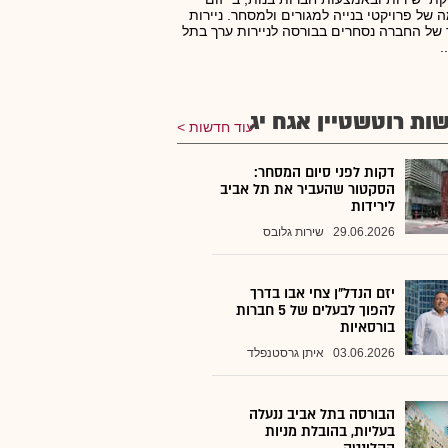
 של פרויקטי בנייה למגורים ולמסחר. ניירות
של החברה נסחרים בבורסה לניירות ערך בתל
.
ות רוטשטיין אגח יג
עוד חדשות
דקות לפני סיום המסחר:
הסקטור שהעביר את תל אביב
לירידות
29.06.2026
שירות גלובס
יזם הנדל"ן צחי אבו בדרך
להפוך לבעלים של 5 חברות
בורסאיות
03.06.2026
איתן גרסטנפלד
הבורסה בתל אביב ננעלה
בעליות, בהובלת מניות