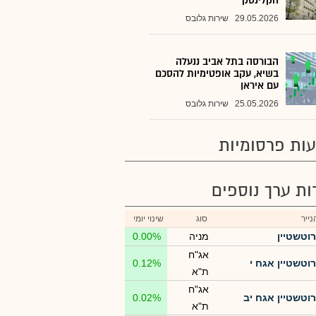
הקלינטק
29.05.2026
שירות גלובס
הבורסה בתל אביב ננעלה
בשיא, עקב אופטימיות להסכם
עם איראן
25.05.2026
שירות גלובס
ות פרסומיות
רות ערך נוספים
ייר
סוג
שינוי יומי
רוטשטיין
מניה
0.00%
אג"ח
רוטשטיין אגח י
0.12%
ת"א
אג"ח
רוטשטיין אגח יב
0.02%
ת"א