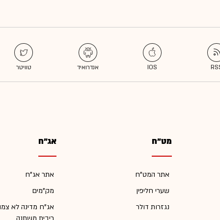
מט"ח
אג"ח
אתר המט"ח
אתר אג"ח
שערי חליפין
מק"מים
נגזרות דולר
אג"ח מדינה לא צמו
ריבית משתנה