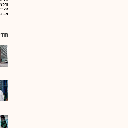
והקמה
הערך 
אביב.
חדש