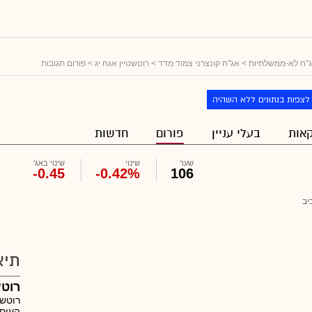
"ח לא-ממשלתיות
>
אג"ח קונצרני צמוד מדד
>
רוטשטיין אגח יג
> פורום תגובות
לצפות בנתונים ללא השהיה
אות
בעלי עניין
פורום
חדשות
שער
שינוי
שינוי באג'
-0.45
-0.42%
106
יב
תיא
רוטש
רוטשט
העוסק