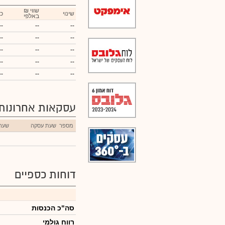
₪ שווי
שינוי
כ
באלפי
--
--
--
--
--
--
--
--
--
--
--
--
--
--
--
עסקאות אחרונות
מספר
שעת עסקה
שער
דוחות כספיים
סה"כ הכנסות
רווח גולמי