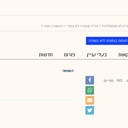
"ח לא-ממשלתיות
>
אג"ח קונצרני לא צמוד
> רוטשטיין אגח יד
לצפות בנתונים ללא השהיה
אות
בעלי עניין
פורום
חדשות
השוואה
ב
NIS
סוף יום