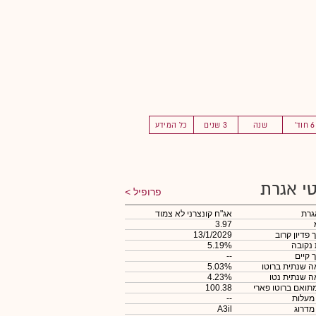
6 חוד'
שנה
3 שנים
כל המידע
י אגרת
פרופיל
גרת
אג"ח קונצרני לא צמוד
3.97
 פדיון קרוב
13/1/2029
 נקובה
5.19%
 קיים
--
 שנתית ברוטו
5.03%
 שנתית נטו
4.23%
תואם ברוטו פארי
100.38
 מעלות
--
 מדרוג
A3il