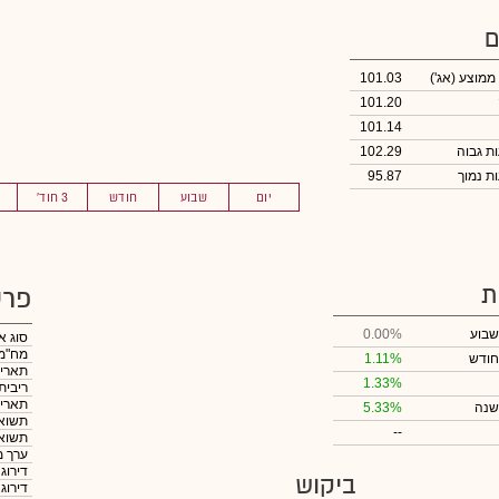
ם
 ממוצע
(אג')
101.03
101.20
101.14
102.29
95.87
יום
שבוע
חודש
3 חוד'
ת
פרט
שבוע
0.00%
סוג א
מח"מ
חודש
1.11%
תאריך
1.33%
ריבית
תאריך
שנה
5.33%
תשואה
--
תשואה
ערך מ
דירוג
ביקוש
דירוג