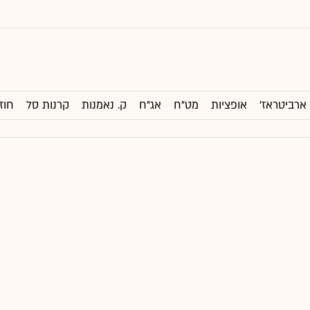
ארביטראז'
אופציות
מט"ח
אג"ח
ק. נאמנות
קרנות סל
חוז