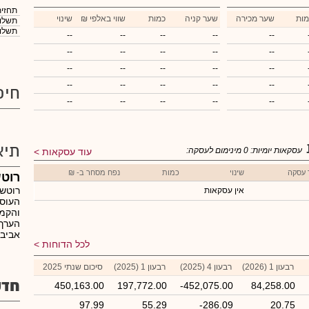
תחזית
מות
שער מכירה
שער קניה
כמות
₪ שווי באלפי
שינוי
תשלום
תשלום
--
--
--
--
--
--
--
--
--
--
--
--
--
--
--
--
--
--
--
--
חיפ
--
--
--
--
--
תיא
עסקאות יומיות:
0
מינימום לעסקה:
עוד עסקאות
 עסקה
שינוי
כמות
נפח מסחר ב- ₪
רוטש
רוטשט
אין עסקאות
העוסק
והקמה
הערך 
אביב.
לכל הדוחות
רבעון 1 (2026)
רבעון 4 (2025)
רבעון 1 (2025)
סיכום שנתי 2025
חדש
450,163.00
197,772.00
-452,075.00
84,258.00
97.99
55.29
-286.09
20.75