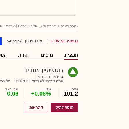
גלובס פיננסי
>
בורסת ת"א - אג"ח
>
All-Bond כללי
>
אג
6/8/2026
בהשהיה של 15 דק'
עדכון אחרון
|
תמצית
גרפים
דוחות
עסק
רוטשטיין אגח יד
ROTSHTEIN B14
אג"ח קונצרני לא צמוד
1230762
תל-אבי
שער
שינוי
שינוי באג'
0.06
+0.06%
101.2
הוסף לתיק
התראות