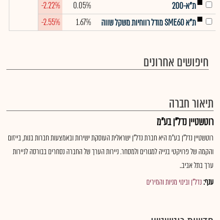
-2.22%
0.05%
ת"א-200
-2.55%
1.67%
ת"א SME60 מודל רווחיות משקל שווה
חיפושים אחרונים
תיאור חברה
רוטשטיין נדל"ן בע"מ
רוטשטיין נדל"ן בע"מ היא חברת נדל"ן ישראלית העוסקת ישירות ובאמצעות חברות בנות, בייזום
והקמה של פרויקטי בנייה למגורים ולמסחר. ניירות הערך של החברה נסחרים בבורסה לניירות
ערך בתל אביב..
ענף:
נדל"ן ובינוי מניות והמירים