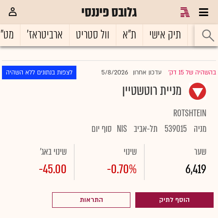
גלובס פיננסי
ראשי
תיק אישי
ת"א
וול סטריט
ארביטראז'
מט"
5/8/2026
בהשהיה של 15 דק'
עדכון אחרון
לצפות בנתונים ללא השהיה
|
מניית רוטשטיין
ROTSHTEIN
מניה
539015
תל-אביב
NIS
סוף יום
שער
שינוי
שינוי באג'
-45.00
-0.70%
6,419
הוסף לתיק
התראות