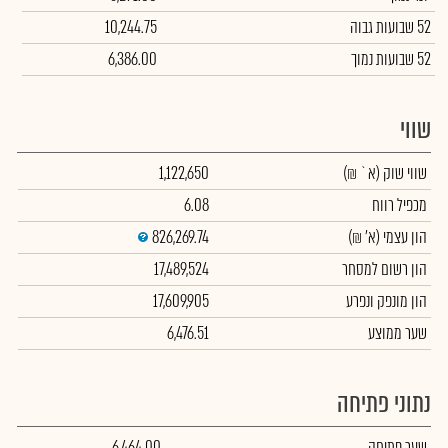
52 שבועות גבוה
10,244.75
52 שבועות נמוך
6,386.00
שווי
שווי שוק
(א` ₪)
1,122,650
מכפיל רווח
6.08
הון עצמי
(א' ₪)
826,269.74
הון רשום למסחר
17,489,524
הון מונפק ונפרע
17,609,905
שער ממוצע
6,476.51
נתוני פתיחה
שער פתיחה
6,464.00