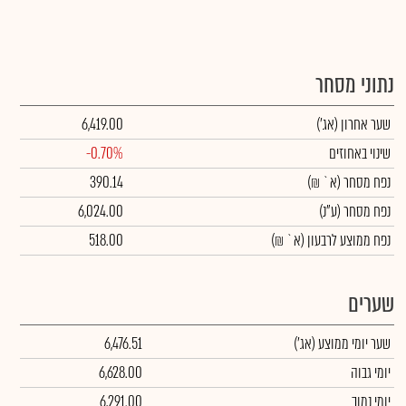
נתוני מסחר
שער אחרון
(אג')
6,419.00
שינוי באחוזים
-0.70%
נפח מסחר
(א` ₪)
390.14
נפח מסחר
(ע"נ)
6,024.00
נפח ממוצע לרבעון (א` ₪)
518.00
שערים
שער יומי ממוצע
(אג')
6,476.51
יומי גבוה
6,628.00
יומי נמוך
6,291.00