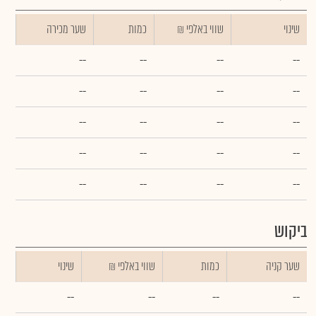
שינוי
₪ שווי באלפי
כמות
שער מכירה
--
--
--
--
--
--
--
--
--
--
--
--
--
--
--
--
--
--
--
--
ביקוש
שער קניה
כמות
₪ שווי באלפי
שינוי
--
--
--
--