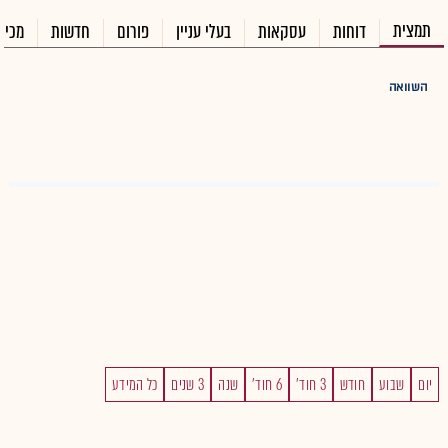
תמצית
דוחות
עסקאות
בעלי עניין
פורום
חדשות
מכיר
השוואה
יום
שבוע
חודש
3 חוד'
6 חוד'
שנה
3 שנים
כל המידע