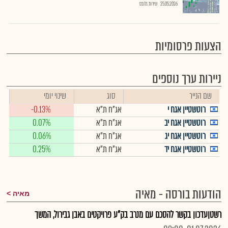
25.05.2026
שירות גלובס
הצעות פרסומיות
ניירות ערך נוספים
שם הנייר
סוג
שינוי יומי
רוטשטיין אגח י
אג"ח ת"א
-0.13%
רוטשטיין אגח יב
אג"ח ת"א
0.07%
רוטשטיין אגח יג
אג"ח ת"א
0.06%
רוטשטיין אגח יד
אג"ח ת"א
0.25%
הודעות בורסה - מאיה
מאיה
רשטןעדכון בקשר להסכם עם מנרב בק"ע פרויקטים באבן גבירול, המשך